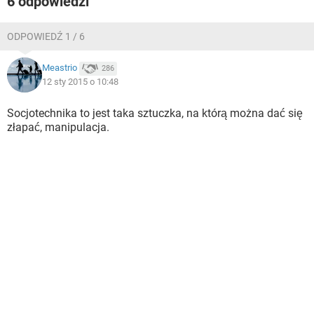
6 odpowiedzi
WINDOWS 10
ODPOWIEDŹ 1 / 6
Meastrio
286
12 sty 2015 o 10:48
Socjotechnika to jest taka sztuczka, na którą można dać się
złapać, manipulacja.