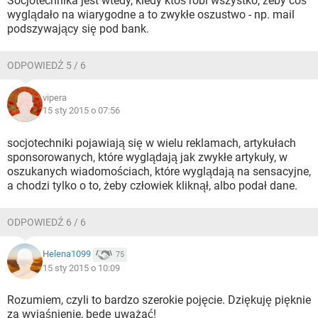
Socjotechnika jest wtedy, kiedy ktoś robi wszystko, żeby coś
wyglądało na wiarygodne a to zwykłe oszustwo - np. mail
podszywający się pod bank.
ODPOWIEDŹ 5 / 6
vipera
15 sty 2015 o 07:56
socjotechniki pojawiają się w wielu reklamach, artykułach
sponsorowanych, które wyglądają jak zwykłe artykuły, w
oszukanych wiadomościach, które wyglądają na sensacyjne,
a chodzi tylko o to, żeby człowiek kliknął, albo podał dane.
ODPOWIEDŹ 6 / 6
Helena1099
75
15 sty 2015 o 10:09
Rozumiem, czyli to bardzo szerokie pojęcie. Dziękuję pięknie
za wyjaśnienie, będę uważać!