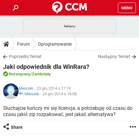
MENU
STRONA GŁÓWNA
YOUTUBE
TIKTOK
PORADY
Forum
Oprogramowanie
GRY
WHATSAPP
PlayStation
TIKTOK
DO POBRANIA
Poprzedni Temat
Następny Temat
SPOTIFY
NETFLIX
GRY
WHATSAPP
Jaki odpowiednik dla WinRara?
INSTAGRAM
ANDROID
FACEBOOK
TIKTOK
FORUM
SPOTIFY
NETFLIX
Rozwiązany
/Zamknięty
WINDOWS 10
GRY
WHATSAPP
INSTAGRAM
COVID-19
FACEBOOK
TIKTOK
ARTYKUŁY
IOS
Mieszek
- 23 gru 2014 o 17:19
NETFLIX
WINDOWS 10
GRY
WHATSAPP
Mieszek
-
24 gru 2014 o 18:08
INSTAGRAM
COVID-19
FACEBOOK
TIKTOK
SPOTIFY
NETFLIX
Słuchajcie kończy mi się licencja, a potrzebuję od czasu do
WINDOWS 10
GRY
WHATSAPP
czasu jakiś zip rozpakować, jest jakaś alternatywa?
INSTAGRAM
FACEBOOK
SPOTIFY
NETFLIX
WINDOWS 10
Share
INSTAGRAM
FACEBOOK