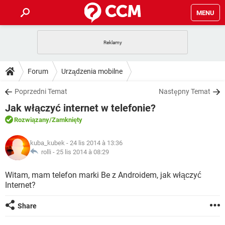
MENU
STRONA GŁÓWNA
YOUTUBE
TIKTOK
PORADY
Forum
Urządzenia mobilne
GRY
WHATSAPP
PlayStation
TIKTOK
DO POBRANIA
Poprzedni Temat
Następny Temat
SPOTIFY
NETFLIX
GRY
WHATSAPP
Jak włączyć internet w telefonie?
INSTAGRAM
ANDROID
FACEBOOK
TIKTOK
FORUM
SPOTIFY
NETFLIX
Rozwiązany
/Zamknięty
WINDOWS 10
GRY
WHATSAPP
INSTAGRAM
COVID-19
FACEBOOK
TIKTOK
ARTYKUŁY
IOS
kuba_kubek
- 24 lis 2014 à 13:36
NETFLIX
WINDOWS 10
GRY
WHATSAPP
rolli -
25 lis 2014 à 08:29
INSTAGRAM
COVID-19
FACEBOOK
TIKTOK
SPOTIFY
NETFLIX
Witam, mam telefon marki Be z Androidem, jak włączyć
WINDOWS 10
GRY
WHATSAPP
Internet?
INSTAGRAM
FACEBOOK
SPOTIFY
NETFLIX
WINDOWS 10
Share
INSTAGRAM
FACEBOOK