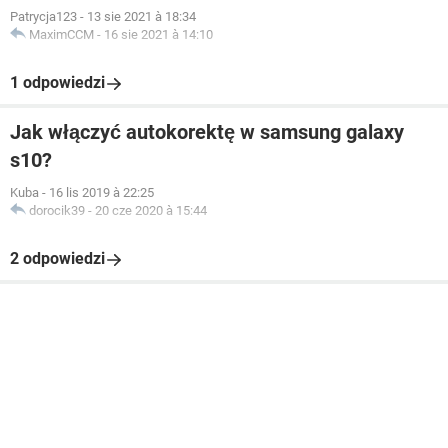
Patrycja123
-
13 sie 2021 à 18:34
MaximCCM
-
16 sie 2021 à 14:10
1 odpowiedzi
Jak włączyć autokorektę w samsung galaxy
s10?
Kuba
-
16 lis 2019 à 22:25
dorocik39
-
20 cze 2020 à 15:44
2 odpowiedzi