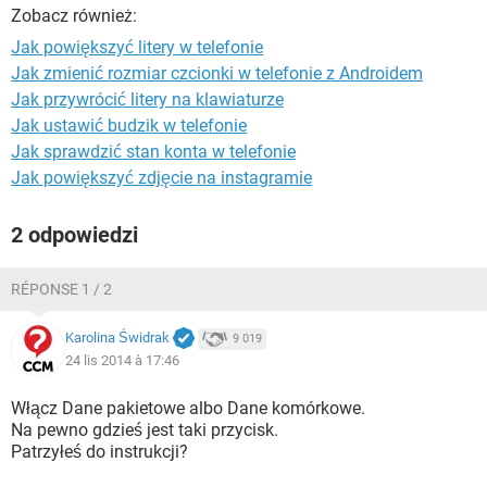
WINDOWS 10
Zobacz również:
Jak powiększyć litery w telefonie
Jak zmienić rozmiar czcionki w telefonie z Androidem
Jak przywrócić litery na klawiaturze
Jak ustawić budzik w telefonie
Jak sprawdzić stan konta w telefonie
Jak powiększyć zdjęcie na instagramie
2 odpowiedzi
RÉPONSE 1 / 2
Karolina Świdrak
9 019
24 lis 2014 à 17:46
Włącz Dane pakietowe albo Dane komórkowe.
Na pewno gdzieś jest taki przycisk.
Patrzyłeś do instrukcji?