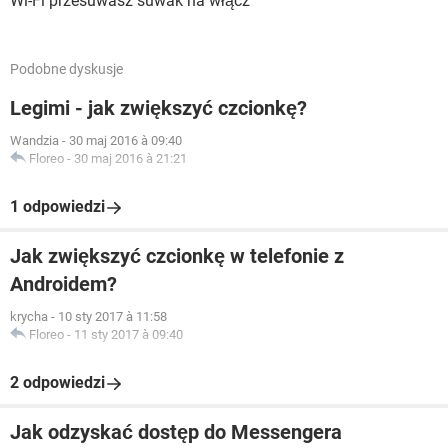
Wi-Fi przesuwasz suwak na włącz
Podobne dyskusje
Legimi - jak zwiększyć czcionkę?
Wandzia
-
30 maj 2016 à 09:40
Floreo
-
30 maj 2016 à 21:21
1 odpowiedzi
Jak zwiększyć czcionkę w telefonie z
Androidem?
krycha
-
10 sty 2017 à 11:58
Floreo
-
11 sty 2017 à 09:40
2 odpowiedzi
Jak odzyskać dostęp do Messengera