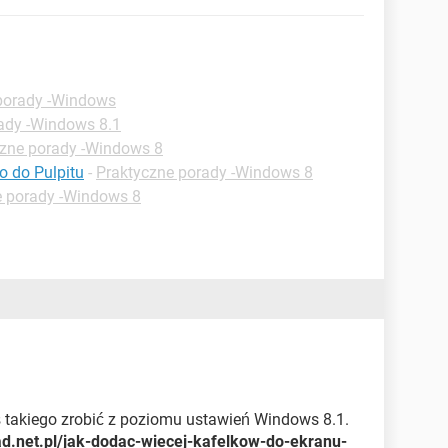
porady -Windows
ady -Windows 8.1
czne porady -Windows 8
o do Pulpitu
-
Praktyczne porady -Windows 8
e porady -Windows 8
ś takiego zrobić z poziomu ustawień Windows 8.1.
d.net.pl/jak-dodac-wiecej-kafelkow-do-ekranu-