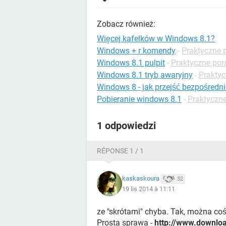
Zobacz również:
Więcej kafelków w Windows 8.1?
Windows + r komendy
-
Praktyczne 
Windows 8.1 pulpit
-
Praktyczne por
Windows 8.1 tryb awaryjny
-
Prakty
Windows 8 - jak przejść bezpośredni
Pobieranie windows 8.1
-
Praktyczn
1 odpowiedzi
RÉPONSE 1 / 1
kaskaskoura
32
19 lis 2014 à 11:11
ze "skrótami" chyba. Tak, można co
Prosta sprawa -
http://www.downloa