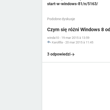
start-w-windows-81/n/5163/
Podobne dyskusje
Czym się różni Windows 8 o
winda10
-
19 mar 2015 à 13:59
Karolllla
-
20 mar 2015 à 11:45
3 odpowiedzi