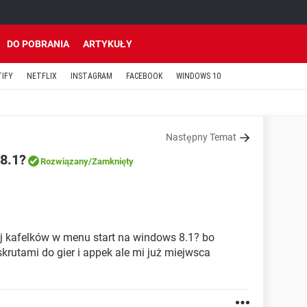
DO POBRANIA
ARTYKUŁY
TIFY
NETFLIX
INSTAGRAM
FACEBOOK
WINDOWS 10
Następny Temat
8.1?
Rozwiązany
/Zamknięty
1
j kafelków w menu start na windows 8.1? bo
krutami do gier i appek ale mi już miejwsca