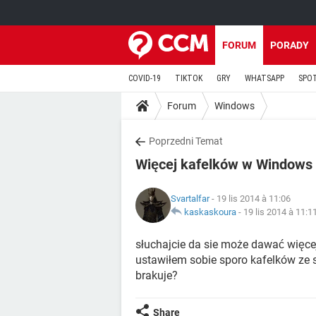
FORUM
PORADY
COVID-19
TIKTOK
GRY
WHATSAPP
SPO
Forum
Windows
Poprzedni Temat
Więcej kafelków w Windows 
Svartalfar
- 19 lis 2014 à 11:06
kaskaskoura
-
19 lis 2014 à 11:1
słuchajcie da sie może dawać więce
ustawiłem sobie sporo kafelków ze s
brakuje?
Share