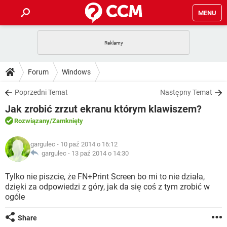
MENU
STRONA GŁÓWNA
YOUTUBE
TIKTOK
PORADY
Forum
Windows
GRY
WHATSAPP
PlayStation
TIKTOK
DO POBRANIA
Poprzedni Temat
Następny Temat
SPOTIFY
NETFLIX
GRY
WHATSAPP
Jak zrobić zrzut ekranu którym klawiszem?
INSTAGRAM
ANDROID
FACEBOOK
TIKTOK
FORUM
SPOTIFY
NETFLIX
Rozwiązany
/Zamknięty
WINDOWS 10
GRY
WHATSAPP
INSTAGRAM
COVID-19
FACEBOOK
TIKTOK
ARTYKUŁY
IOS
gargulec
- 10 paź 2014 o 16:12
NETFLIX
WINDOWS 10
GRY
WHATSAPP
gargulec -
13 paź 2014 o 14:30
INSTAGRAM
COVID-19
FACEBOOK
TIKTOK
SPOTIFY
NETFLIX
Tylko nie piszcie, że FN+Print Screen bo mi to nie działa,
WINDOWS 10
GRY
WHATSAPP
dzięki za odpowiedzi z góry, jak da się coś z tym zrobić w
INSTAGRAM
FACEBOOK
ogóle
SPOTIFY
NETFLIX
WINDOWS 10
INSTAGRAM
FACEBOOK
Share