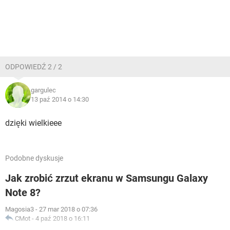
ODPOWIEDŹ 2 / 2
gargulec
13 paź 2014 o 14:30
dzięki wielkieee
Podobne dyskusje
Jak zrobić zrzut ekranu w Samsungu Galaxy
Note 8?
Magosia3
-
27 mar 2018 o 07:36
CMot
-
4 paź 2018 o 16:11