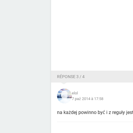
RÉPONSE 3 / 4
elol
7 paź 2014 à 17:58
na każdej powinno być i z reguły jes