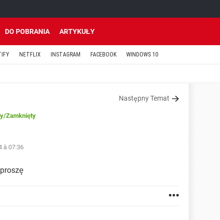
DO POBRANIA
ARTYKUŁY
TIFY
NETFLIX
INSTAGRAM
FACEBOOK
WINDOWS 10
Następny Temat
y
/Zamknięty
4 à 07:36
 proszę