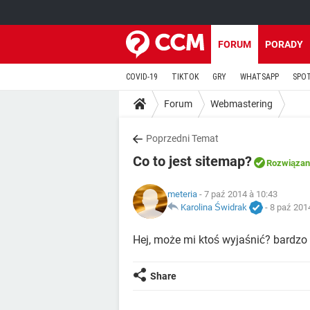
FORUM
PORADY
COVID-19
TIKTOK
GRY
WHATSAPP
SPO
Forum
Webmastering
Poprzedni Temat
Co to jest sitemap?
Rozwiązan
meteria
- 7 paź 2014 à 10:43
Karolina Świdrak
-
8 paź 201
Hej, może mi ktoś wyjaśnić? bardzo
Share