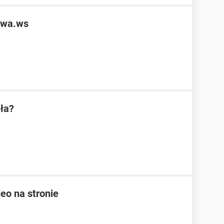
owa.ws
ała?
eo na stronie