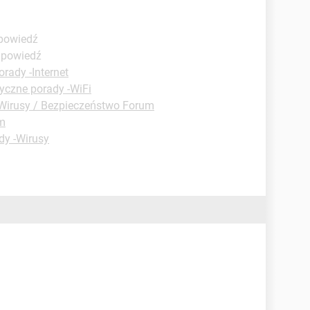
dpowiedź
dpowiedź
rady -Internet
yczne porady -WiFi
Wirusy / Bezpieczeństwo Forum
um
dy -Wirusy