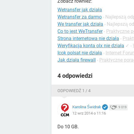
Zobacz również:
Wetransfer jak działa
Wetransfer za darmo
- Najlepszą o
We transfer jak działa
- Najlepszą o
Co to jest WeTransfer
-
Praktyczne po
Strona internetowa nie działa
-
Prakt
Weryfikacja konta olx nie działa
✓
-
Icok polsat nie działa
-
Internet For
Jak działa firewall
-
Praktyczne pora
4 odpowiedzi
ODPOWIEDŹ 1 / 4
Karolina Świdrak
9 019
12 wrz 2014 o 11:16
Do 10 GB.