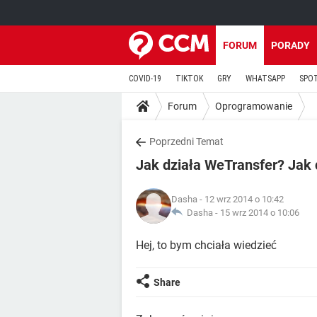
FORUM
PORADY
COVID-19
TIKTOK
GRY
WHATSAPP
SPO
Forum
Oprogramowanie
Poprzedni Temat
Jak działa WeTransfer? Jak d
Dasha
- 12 wrz 2014 o 10:42
Dasha -
15 wrz 2014 o 10:06
Hej, to bym chciała wiedzieć
Share