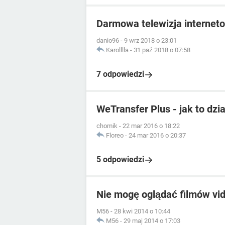
Darmowa telewizja internet
danio96
-
9 wrz 2018 o 23:01
Karolllla
-
31 paź 2018 o 07:58
7 odpowiedzi
WeTransfer Plus - jak to dzi
chomik
-
22 mar 2016 o 18:22
Floreo
-
24 mar 2016 o 20:37
5 odpowiedzi
Nie mogę oglądać filmów vid
M56
-
28 kwi 2014 o 10:44
M56
-
29 maj 2014 o 17:03