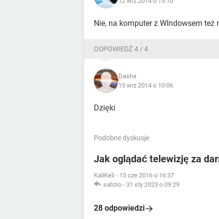
12 wrz 2014 o 15:10
Nie, na komputer z WIndowsem też 
ODPOWIEDŹ 4 / 4
Dasha
15 wrz 2014 o 10:06
Dzięki
Podobne dyskusje
Jak oglądać telewizję za da
KaliKeli
-
15 cze 2016 o 16:37
sabzio
-
31 sty 2023 o 09:29
28 odpowiedzi