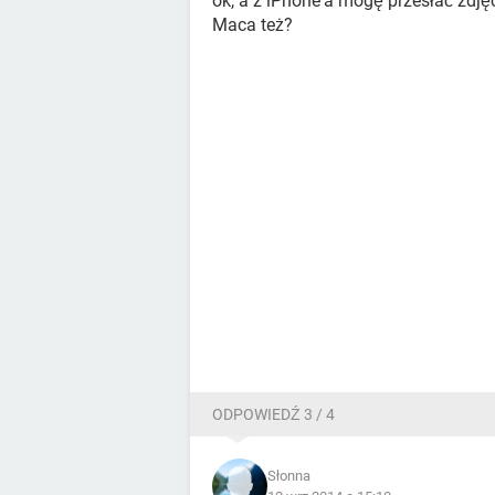
ok, a z iPhone'a mogę przesłać zdj
Maca też?
ODPOWIEDŹ 3 / 4
Słonna