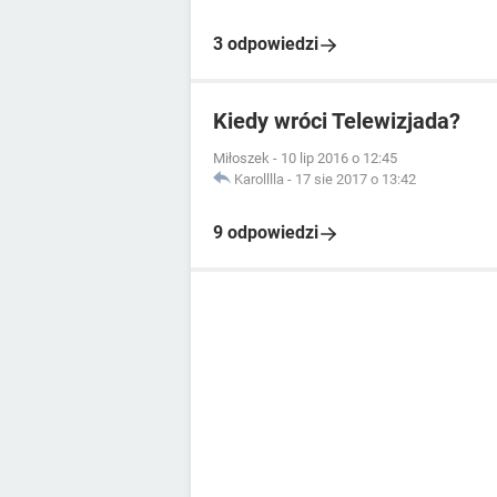
3 odpowiedzi
Kiedy wróci Telewizjada?
Miłoszek
-
10 lip 2016 o 12:45
Karolllla
-
17 sie 2017 o 13:42
9 odpowiedzi