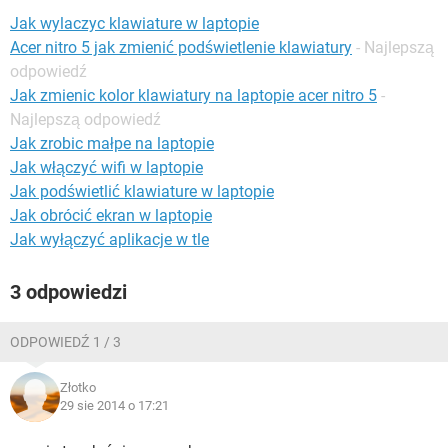
WINDOWS 10
Jak wylaczyc klawiature w laptopie
Acer nitro 5 jak zmienić podświetlenie klawiatury
- Najlepszą
odpowiedź
Jak zmienic kolor klawiatury na laptopie acer nitro 5
-
Najlepszą odpowiedź
Jak zrobic małpe na laptopie
Jak włączyć wifi w laptopie
Jak podświetlić klawiature w laptopie
Jak obrócić ekran w laptopie
Jak wyłączyć aplikacje w tle
3 odpowiedzi
ODPOWIEDŹ 1 / 3
Złotko
29 sie 2014 o 17:21