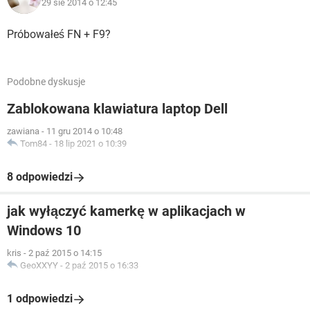
29 sie 2014 o 12:45
Próbowałeś FN + F9?
Podobne dyskusje
Zablokowana klawiatura laptop Dell
zawiana
-
11 gru 2014 o 10:48
Tom84
-
18 lip 2021 o 10:39
8 odpowiedzi
jak wyłączyć kamerkę w aplikacjach w
Windows 10
kris
-
2 paź 2015 o 14:15
GeoXXYY
-
2 paź 2015 o 16:33
1 odpowiedzi