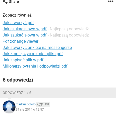
Share
WINDOWS 10
Zobacz również:
Jak stworzyć pdf
Jak szukac słowo w pdf
- Najlepszą odpowiedź
Jak szukać słowa w pdf
- Najlepszą odpowiedź
Pdf xchange viewer
Jak stworzyć ankiete na messengerze
Jak zmniejszyc rozmiar pliku pdf
Jak zapisać plik w pdf
Milionerzy pytania i odpowiedzi pdf
6 odpowiedzi
ODPOWIEDŹ 1 / 6
markuspololo
259
29 sie 2014 o 12:57