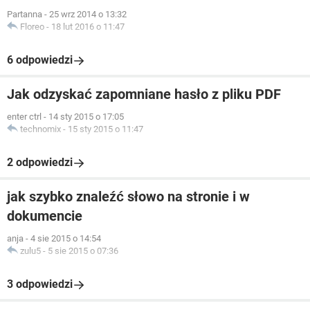
Partanna
-
25 wrz 2014 o 13:32
Floreo
-
18 lut 2016 o 11:47
6 odpowiedzi
Jak odzyskać zapomniane hasło z pliku PDF
enter ctrl
-
14 sty 2015 o 17:05
technomix
-
15 sty 2015 o 11:47
2 odpowiedzi
jak szybko znaleźć słowo na stronie i w
dokumencie
anja
-
4 sie 2015 o 14:54
zulu5
-
5 sie 2015 o 07:36
3 odpowiedzi