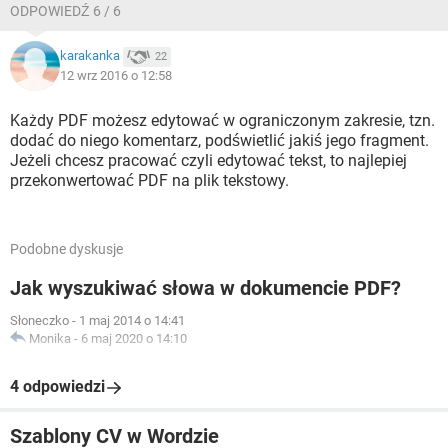
ODPOWIEDŹ 6 / 6
karakanka
22
12 wrz 2016 o 12:58
Każdy PDF możesz edytować w ograniczonym zakresie, tzn.
dodać do niego komentarz, podświetlić jakiś jego fragment.
Jeżeli chcesz pracować czyli edytować tekst, to najlepiej
przekonwertować PDF na plik tekstowy.
Podobne dyskusje
Jak wyszukiwać słowa w dokumencie PDF?
Słoneczko
-
1 maj 2014 o 14:41
Monika
-
6 maj 2020 o 14:10
4 odpowiedzi
Szablony CV w Wordzie