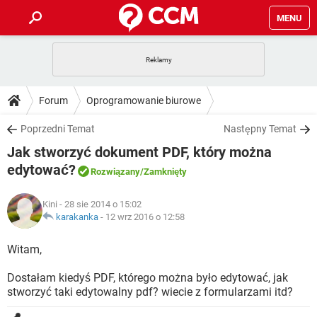
MENU
STRONA GŁÓWNA
YOUTUBE
TIKTOK
PORADY
Forum
Oprogramowanie biurowe
GRY
WHATSAPP
PlayStation
TIKTOK
DO POBRANIA
Poprzedni Temat
Następny Temat
SPOTIFY
NETFLIX
GRY
WHATSAPP
Jak stworzyć dokument PDF, który można
INSTAGRAM
ANDROID
FACEBOOK
TIKTOK
FORUM
SPOTIFY
NETFLIX
edytować?
Rozwiązany
/Zamknięty
WINDOWS 10
GRY
WHATSAPP
INSTAGRAM
COVID-19
FACEBOOK
TIKTOK
ARTYKUŁY
IOS
NETFLIX
Kini
- 28 sie 2014 o 15:02
WINDOWS 10
GRY
WHATSAPP
karakanka
-
12 wrz 2016 o 12:58
INSTAGRAM
COVID-19
FACEBOOK
TIKTOK
SPOTIFY
NETFLIX
Witam,
WINDOWS 10
GRY
WHATSAPP
INSTAGRAM
FACEBOOK
SPOTIFY
NETFLIX
Dostałam kiedyś PDF, którego można było edytować, jak
WINDOWS 10
stworzyć taki edytowalny pdf? wiecie z formularzami itd?
INSTAGRAM
FACEBOOK