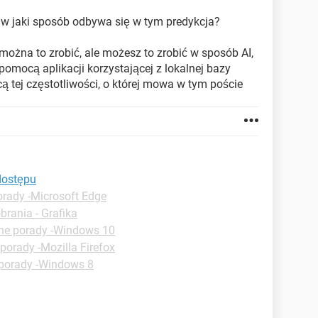
 i w jaki sposób odbywa się w tym predykcja?
można to zrobić, ale możesz to zrobić w sposób AI,
 pomocą aplikacji korzystającej z lokalnej bazy
cą tej częstotliwości, o której mowa w tym poście
dostępu
orady -Microsoft Edge
brania - Grafika
ne porady -Windows 10
porady -Mozilla Firefox
 porady -Windows 8