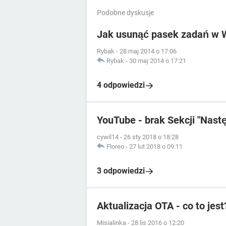
Podobne dyskusje
Jak usunąć pasek zadań w 
Rybak
-
28 maj 2014 o 17:06
Rybak
-
30 maj 2014 o 17:21
4 odpowiedzi
YouTube - brak Sekcji "Nast
cywil14
-
26 sty 2018 o 18:28
Floreo
-
27 lut 2018 o 09:11
3 odpowiedzi
Aktualizacja OTA - co to jest
Misialinka
-
28 lis 2016 o 12:20