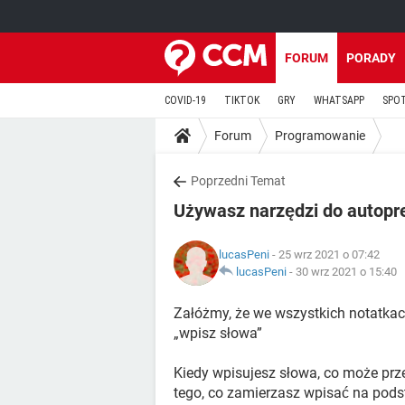
FORUM
PORADY
COVID-19
TIKTOK
GRY
WHATSAPP
SPO
Forum
Programowanie
Poprzedni Temat
Używasz narzędzi do autopr
lucasPeni
- 25 wrz 2021 o 07:42
lucasPeni
-
30 wrz 2021 o 15:40
Załóżmy, że we wszystkich notatka
„wpisz słowa”
Kiedy wpisujesz słowa, co może prze
tego, co zamierzasz wpisać na podst