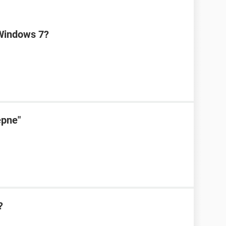
Windows 7?
ępne"
?