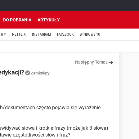
DO POBRANIA
ARTYKUŁY
TIFY
NETFLIX
INSTAGRAM
FACEBOOK
WINDOWS 10
Następny Temat
edykacji?
Zamknięty
ch/dokumentach często pojawia się wyrażenie
widywać słowa i krótkie frazy (może jak 3 słowa)
awie częstotliwości słów i fraz?