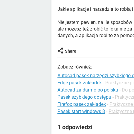
Jakie aplikacje i narzędzia to robią
Nie jestem pewien, na ile sposobów 
ale możesz też zrobić to lokalnie za
danych, a aplikacja robi to za pomo
Share
Zobacz również:
Autocad pasek narzędzi szybkiego 
Edge pasek zakładek
-
Praktyczne p
Autocad za darmo po polsku
-
Do po
Pasek szybkiego dostępu
-
Praktycz
Firefox pasek zakładek
-
Praktyczne 
Pasek start windows 8
-
Praktyczne
1 odpowiedzi