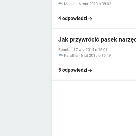
Maciej
-
6 mar 2023 o 08:02
4 odpowiedzi
Jak przywrócić pasek narzęd
Reneta
-
17 wrz 2014 o 15:01
Karolllla
-
6 lut 2015 o 16:49
5 odpowiedzi