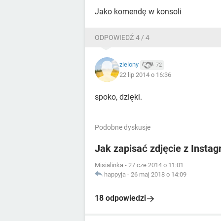
Jako komendę w konsoli
ODPOWIEDŹ 4 / 4
zielony
72
22 lip 2014 o 16:36
spoko, dzięki.
Podobne dyskusje
Jak zapisać zdjęcie z Insta
Misialinka
-
27 cze 2014 o 11:01
happyja
-
26 maj 2018 o 14:09
18 odpowiedzi