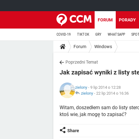
FORUM
PORADY
COVID-19
TIKTOK
GRY
WHATSAPP
SPO
Forum
Windows
Poprzedni Temat
Jak zapisać wyniki z listy s
zielony
- 9 lip 2014 o 12:28
zielony
-
22 lip 2014 o 16:36
Witam, doszedłem sam do listy ste
ktoś wie, jak mogę to zapisać?
Share