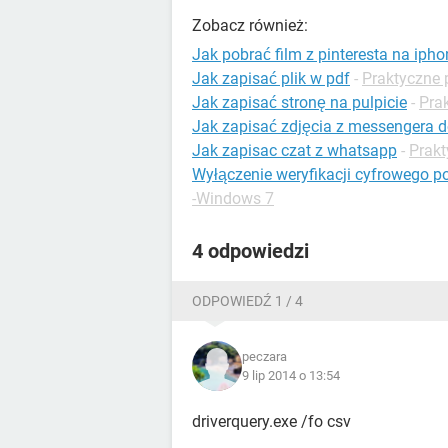
Zobacz również:
Jak pobrać film z pinteresta na ipho
Jak zapisać plik w pdf
-
Praktyczne 
Jak zapisać stronę na pulpicie
-
Pra
Jak zapisać zdjęcia z messengera do
Jak zapisac czat z whatsapp
-
Prak
Wyłączenie weryfikacji cyfrowego 
-Windows 7
4 odpowiedzi
ODPOWIEDŹ 1 / 4
peczara
9 lip 2014 o 13:54
driverquery.exe /fo csv