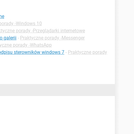
ne
porady -Windows 10
ktyczne porady -Przeglądarki internetowe
 galerii
-
Praktyczne porady -Messenger
tyczne porady -WhatsApp
podpisu sterowników windows 7
-
Praktyczne porady