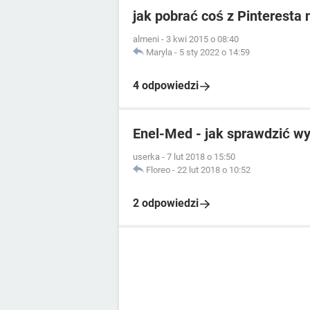
jak pobrać coś z Pinteresta 
almeni
-
3 kwi 2015 o 08:40
Maryla
-
5 sty 2022 o 14:59
4 odpowiedzi
Enel-Med - jak sprawdzić wy
userka
-
7 lut 2018 o 15:50
Floreo
-
22 lut 2018 o 10:52
2 odpowiedzi