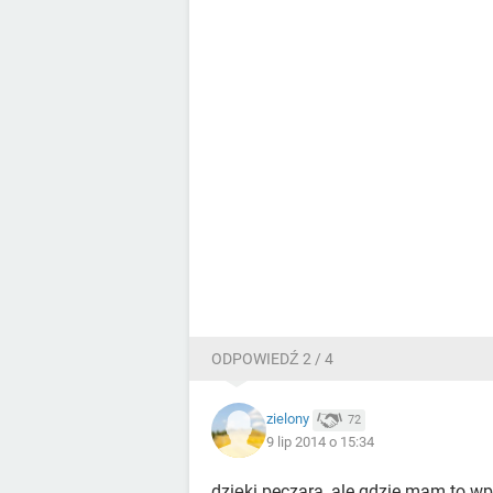
ODPOWIEDŹ 2 / 4
zielony
72
9 lip 2014 o 15:34
dzięki peczara, ale gdzie mam to w