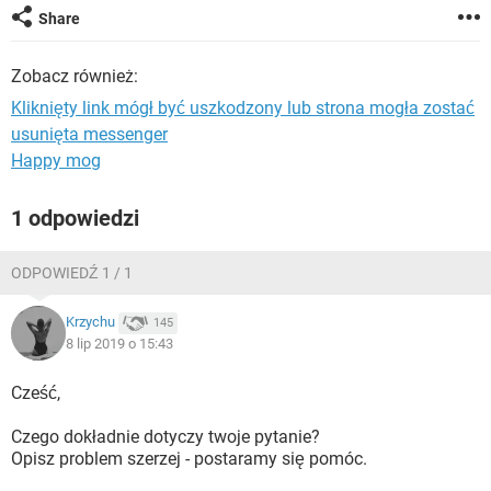
WINDOWS 10
Share
Zobacz również:
Kliknięty link mógł być uszkodzony lub strona mogła zostać
usunięta messenger
Happy mog
1 odpowiedzi
ODPOWIEDŹ 1 / 1
Krzychu
145
8 lip 2019 o 15:43
Cześć,
Czego dokładnie dotyczy twoje pytanie?
Opisz problem szerzej - postaramy się pomóc.