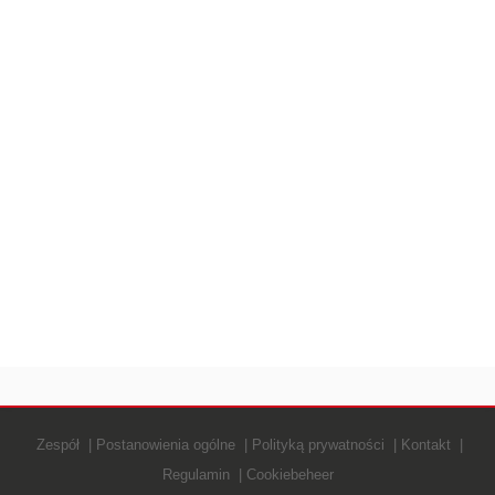
Zespół
Postanowienia ogólne
Polityką prywatności
Kontakt
Regulamin
Cookiebeheer