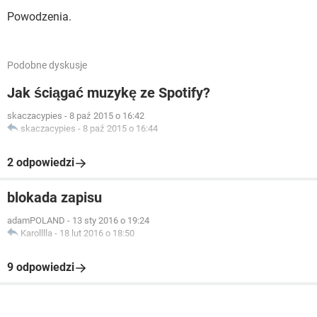
Powodzenia.
Podobne dyskusje
Jak ściągać muzykę ze Spotify?
skaczacypies
-
8 paź 2015 o 16:42
skaczacypies
-
8 paź 2015 o 16:44
2 odpowiedzi
blokada zapisu
adamPOLAND
-
13 sty 2016 o 19:24
Karolllla
-
18 lut 2016 o 18:50
9 odpowiedzi