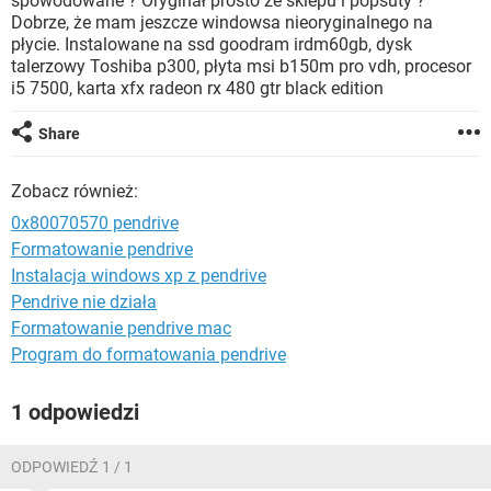
spowodowane ? Oryginał prosto ze sklepu i popsuty ?
WINDOWS 10
Dobrze, że mam jeszcze windowsa nieoryginalnego na
płycie. Instalowane na ssd goodram irdm60gb, dysk
talerzowy Toshiba p300, płyta msi b150m pro vdh, procesor
i5 7500, karta xfx radeon rx 480 gtr black edition
Share
Zobacz również:
0x80070570 pendrive
Formatowanie pendrive
Instalacja windows xp z pendrive
Pendrive nie działa
Formatowanie pendrive mac
Program do formatowania pendrive
1 odpowiedzi
ODPOWIEDŹ 1 / 1