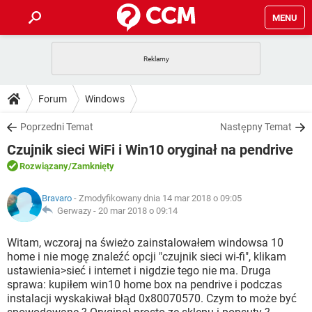
MENU
STRONA GŁÓWNA
YOUTUBE
TIKTOK
PORADY
Forum
Windows
GRY
WHATSAPP
PlayStation
TIKTOK
DO POBRANIA
Poprzedni Temat
Następny Temat
SPOTIFY
NETFLIX
GRY
WHATSAPP
Czujnik sieci WiFi i Win10 oryginał na pendrive
INSTAGRAM
ANDROID
FACEBOOK
TIKTOK
FORUM
SPOTIFY
NETFLIX
Rozwiązany
/Zamknięty
WINDOWS 10
GRY
WHATSAPP
INSTAGRAM
COVID-19
FACEBOOK
TIKTOK
ARTYKUŁY
IOS
Bravaro
- Zmodyfikowany dnia 14 mar 2018 o 09:05
NETFLIX
WINDOWS 10
GRY
WHATSAPP
Gerwazy -
20 mar 2018 o 09:14
INSTAGRAM
COVID-19
FACEBOOK
TIKTOK
SPOTIFY
NETFLIX
Witam, wczoraj na świeżo zainstalowałem windowsa 10
WINDOWS 10
GRY
WHATSAPP
home i nie mogę znaleźć opcji "czujnik sieci wi-fi", klikam
INSTAGRAM
FACEBOOK
ustawienia>sieć i internet i nigdzie tego nie ma. Druga
SPOTIFY
NETFLIX
WINDOWS 10
sprawa: kupiłem win10 home box na pendrive i podczas
INSTAGRAM
FACEBOOK
instalacji wyskakiwał błąd 0x80070570. Czym to może być