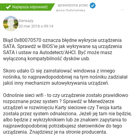
sprawdzona przez:
Najlepsza odpowiedź
Anna Dobrzyńska
Gerwazy
20 mar 2018 o 09:14
Błąd 0x80070570 oznacza błędne wykrycie urządzenia
SATA. Sprawdź w BIOS'ie jak wykrywane są urządzenia
SATA i ustaw na Autodetect/AHCI. Być może masz
wyłączoną kompatybilność dysków usb.
Skoro udało Ci się zainstalować windowsa z innego
nośnika, to najprawdopodobniej na tym nośniku zadziałał
jakiś inny mechanizm autowykrywania urządzeń.
Odnośnie sieci wifi - to czy urządzenie zostało prawidłowo
rozpoznane przez system ? Sprawdź w Menedżerze
urządzeń w rozwinięciu Karty sieciowe czy Twoja karta
została przez system odnaleziona. Jeżeli jej tam nie będzie,
albo będzie z wykrzyknikiem lub ze znakiem zapytania to
najprawdopodobniej potrzebujesz sterowników do tego
urządzenia. Znajdziesz je na stronie producenta.