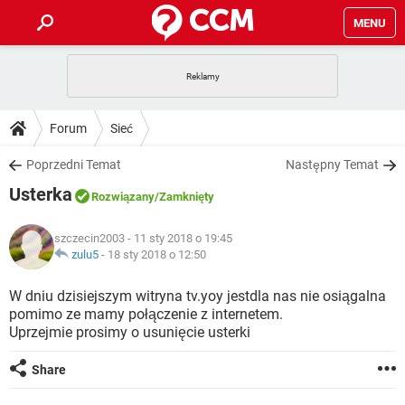
MENU
STRONA GŁÓWNA
YOUTUBE
TIKTOK
PORADY
Forum
Sieć
GRY
WHATSAPP
PlayStation
TIKTOK
DO POBRANIA
Poprzedni Temat
Następny Temat
SPOTIFY
NETFLIX
GRY
WHATSAPP
Usterka
INSTAGRAM
ANDROID
FACEBOOK
TIKTOK
Rozwiązany
/Zamknięty
FORUM
SPOTIFY
NETFLIX
WINDOWS 10
GRY
WHATSAPP
szczecin2003
- 11 sty 2018 o 19:45
INSTAGRAM
COVID-19
FACEBOOK
TIKTOK
ARTYKUŁY
zulu5
-
18 sty 2018 o 12:50
IOS
NETFLIX
WINDOWS 10
GRY
WHATSAPP
INSTAGRAM
COVID-19
FACEBOOK
TIKTOK
W dniu dzisiejszym witryna tv.yoy jestdla nas nie osiągalna
SPOTIFY
NETFLIX
pomimo ze mamy połączenie z internetem.
WINDOWS 10
GRY
WHATSAPP
Uprzejmie prosimy o usunięcie usterki
INSTAGRAM
FACEBOOK
SPOTIFY
NETFLIX
WINDOWS 10
Share
INSTAGRAM
FACEBOOK