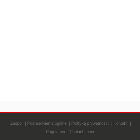
Zespół
Postanowienia ogólne
Polityką prywatności
Kontakt
Regulamin
Cookiebeheer