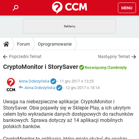
MENU
STRONA GŁÓWNA
YOUTUBE
TIKTOK
PORADY
Forum
Oprogramowanie
GRY
WHATSAPP
PlayStation
TIKTOK
DO POBRANIA
Poprzedni Temat
Następny Temat
SPOTIFY
NETFLIX
GRY
WHATSAPP
CryptoMonitor i StorySaver
INSTAGRAM
ANDROID
FACEBOOK
TIKTOK
Rozwiązany
/Zamknięty
FORUM
SPOTIFY
NETFLIX
WINDOWS 10
GRY
WHATSAPP
Anna Dobrzyńska
- 11 gru 2017 o 13:25
INSTAGRAM
COVID-19
FACEBOOK
TIKTOK
ARTYKUŁY
Anna Dobrzyńska
-
12 gru 2017 o 18:14
IOS
NETFLIX
WINDOWS 10
GRY
WHATSAPP
INSTAGRAM
COVID-19
FACEBOOK
TIKTOK
Uwaga na niebezpieczne aplikacje: CryptoMonitor i
SPOTIFY
NETFLIX
StorySaver. Obie pojawiły się w Sklepie Play, a ich ukrytym
WINDOWS 10
GRY
WHATSAPP
celem było wykradanie danych dostępowych do rachunków
INSTAGRAM
FACEBOOK
bankowych. Sprawa dotyczy aż 14 aplikacji mobilnych
SPOTIFY
NETFLIX
WINDOWS 10
polskich banków.
INSTAGRAM
FACEBOOK
CryptoMonitor to aplikacja, która miała służyć do analizy