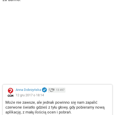
mBank
Mobile Bank
Moje ING mobile
Nest Bank
PeakoBiznes24
plusbank24
Jeśli instalowaliście CryptoMonitor lub StorySaver i macie
którąś z powyższych aplikacji banokwych, należy jak
najszybciej odinstalować złośliwe oprogramowanie, zmienić
dane logowania do banku i zweryfikować historię
przelewów.
Anna Dobrzyńska
13 497
12 gru 2017 o 18:14
Może nie zawsze, ale jednak powinno się nam zapalić
czerwone światło gdzieś z tyłu głowy, gdy pobieramy nową
aplikację, z małą ilością ocen i pobrań.