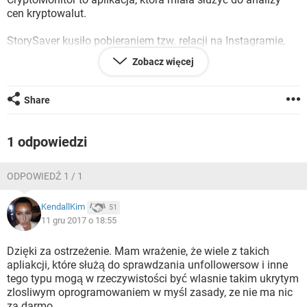
WINDOWS 10
cen kryptowalut.
StorySaver kusiło pobieraniem tzw. relacji na Instagramie,
czyli Stories.
Zobacz więcej
Obie aplikacje wyświetlały komunikaty typu push do
złudzenia przypominające komunikaty z aplikacji
Share
bankowych. Według ekspertów z Eset, aplikacje
przechwytywały także kody z SMS-ów.
1 odpowiedzi
Aplikacji w Sklepie Play już nie ma, ale zanim się to stało
zostały pobrane kilka tysięcy razy. Lista banków, których
ODPOWIEDŹ 1 / 1
aplikacje mobilne były podatne na atak:
Alior Mobile
KendallKim
51
Bank Pekao
11 gru 2017 o 18:55
Bank Millennium
Business Pro
Dzięki za ostrzeżenie. Mam wrażenie, że wiele z takich
BZWBK24 Mobile
apliakcji, które służą do sprawdzania unfollowersow i inne
Citi Handlowy
tego typu mogą w rzeczywistości być wlasnie takim ukrytym
Getin Mobile
zlosliwym oprogramowaniem w myśl zasady, ze nie ma nic
IKO
za darmo.