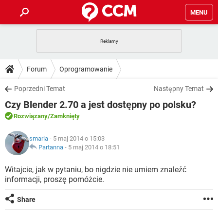
MENU
STRONA GŁÓWNA
YOUTUBE
TIKTOK
PORADY
Forum
Oprogramowanie
GRY
WHATSAPP
PlayStation
TIKTOK
DO POBRANIA
Poprzedni Temat
Następny Temat
SPOTIFY
NETFLIX
GRY
WHATSAPP
Czy Blender 2.70 a jest dostępny po polsku?
INSTAGRAM
ANDROID
FACEBOOK
TIKTOK
FORUM
SPOTIFY
NETFLIX
Rozwiązany
/Zamknięty
WINDOWS 10
GRY
WHATSAPP
INSTAGRAM
COVID-19
FACEBOOK
TIKTOK
ARTYKUŁY
IOS
smaria
- 5 maj 2014 o 15:03
NETFLIX
WINDOWS 10
GRY
WHATSAPP
Partanna
-
5 maj 2014 o 18:51
INSTAGRAM
COVID-19
FACEBOOK
TIKTOK
SPOTIFY
NETFLIX
Witajcie, jak w pytaniu, bo nigdzie nie umiem znaleźć
WINDOWS 10
GRY
WHATSAPP
informacji, proszę pomóżcie.
INSTAGRAM
FACEBOOK
SPOTIFY
NETFLIX
WINDOWS 10
Share
INSTAGRAM
FACEBOOK