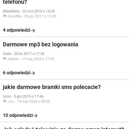
telefonu?
Misialinka
-
22 wrz 2016 o 14:29
Karolllla
-
28 gru 2017 o 12:43
4 odpowiedzi
Darmowe mp3 bez logowania
Olala
-
30 lis 2017 o 17:36
Adrian
-
17 maj 2023 o 17:59
6 odpowiedzi
jakie darmowe bramki sms polecacie?
lomo
-
9 gru 2015 o 17:46
ccc
-
14 mar 2020 o 08:36
10 odpowiedzi