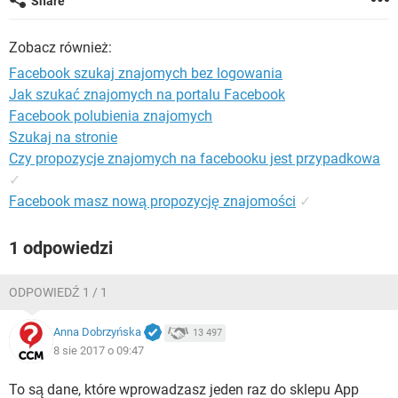
Share
WINDOWS 10
Zobacz również:
Facebook szukaj znajomych bez logowania
Jak szukać znajomych na portalu Facebook
Facebook polubienia znajomych
Szukaj na stronie
Czy propozycje znajomych na facebooku jest przypadkowa
✓
Facebook masz nową propozycję znajomości
✓
1 odpowiedzi
ODPOWIEDŹ 1 / 1
Anna Dobrzyńska
13 497
8 sie 2017 o 09:47
To są dane, które wprowadzasz jeden raz do sklepu App