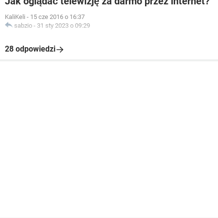
Jak oglądać telewizję za darmo przez internet?
KaliKeli
-
15 cze 2016 o 16:37
sabzio
-
31 sty 2023 o 09:29
28 odpowiedzi