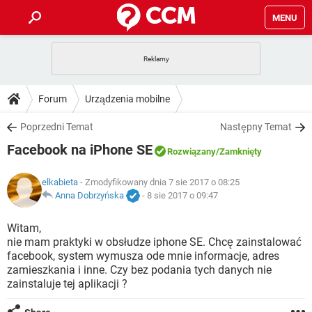
MENU
STRONA GŁÓWNA
YOUTUBE
TIKTOK
PORADY
Forum
Urządzenia mobilne
GRY
WHATSAPP
PlayStation
TIKTOK
DO POBRANIA
Poprzedni Temat
Następny Temat
SPOTIFY
NETFLIX
GRY
WHATSAPP
Facebook na iPhone SE
INSTAGRAM
ANDROID
FACEBOOK
TIKTOK
Rozwiązany
/Zamknięty
FORUM
SPOTIFY
NETFLIX
WINDOWS 10
GRY
WHATSAPP
elkabieta
- Zmodyfikowany dnia 7 sie 2017 o 08:25
INSTAGRAM
COVID-19
FACEBOOK
TIKTOK
ARTYKUŁY
Anna Dobrzyńska
-
8 sie 2017 o 09:47
IOS
NETFLIX
WINDOWS 10
GRY
WHATSAPP
INSTAGRAM
COVID-19
FACEBOOK
TIKTOK
Witam,
SPOTIFY
NETFLIX
nie mam praktyki w obsłudze iphone SE. Chcę zainstalować
WINDOWS 10
GRY
WHATSAPP
facebook, system wymusza ode mnie informacje, adres
INSTAGRAM
FACEBOOK
zamieszkania i inne. Czy bez podania tych danych nie
SPOTIFY
NETFLIX
WINDOWS 10
zainstaluje tej aplikacji ?
INSTAGRAM
FACEBOOK