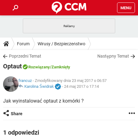
MENU
STRONA GŁÓWNA
YOUTUBE
TIKTOK
PORADY
Forum
Wirusy / Bezpieczeństwo
GRY
WHATSAPP
PlayStation
TIKTOK
DO POBRANIA
Poprzedni Temat
Następny Temat
SPOTIFY
NETFLIX
GRY
WHATSAPP
Optaut
INSTAGRAM
ANDROID
FACEBOOK
TIKTOK
Rozwiązany
/Zamknięty
FORUM
SPOTIFY
NETFLIX
WINDOWS 10
GRY
WHATSAPP
francuz
- Zmodyfikowany dnia 23 maj 2017 o 06:57
INSTAGRAM
COVID-19
FACEBOOK
TIKTOK
ARTYKUŁY
Karolina Świdrak
-
24 maj 2017 o 17:14
IOS
NETFLIX
WINDOWS 10
GRY
WHATSAPP
INSTAGRAM
COVID-19
FACEBOOK
TIKTOK
Jak wyinstalować optaut z komórki ?
SPOTIFY
NETFLIX
WINDOWS 10
GRY
WHATSAPP
Share
INSTAGRAM
FACEBOOK
SPOTIFY
NETFLIX
WINDOWS 10
INSTAGRAM
FACEBOOK
1 odpowiedzi