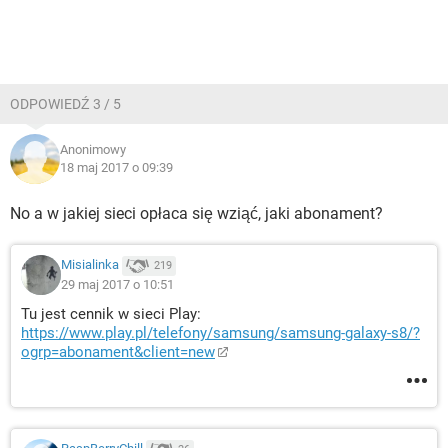
ODPOWIEDŹ 3 / 5
Anonimowy
18 maj 2017 o 09:39
No a w jakiej sieci opłaca się wziąć, jaki abonament?
Misialinka
219
29 maj 2017 o 10:51
Tu jest cennik w sieci Play:
https://www.play.pl/telefony/samsung/samsung-galaxy-s8/?
ogrp=abonament&client=new