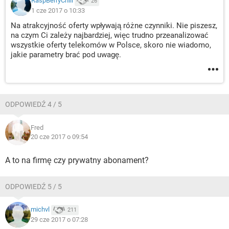
RaspBerryChill
26
1 cze 2017 o 10:33
Na atrakcyjność oferty wpływają różne czynniki. Nie piszesz,
na czym Ci zależy najbardziej, więc trudno przeanalizować
wszystkie oferty telekomów w Polsce, skoro nie wiadomo,
jakie parametry brać pod uwagę.
ODPOWIEDŹ 4 / 5
Fred
20 cze 2017 o 09:54
A to na firmę czy prywatny abonament?
ODPOWIEDŹ 5 / 5
michvl
211
29 cze 2017 o 07:28