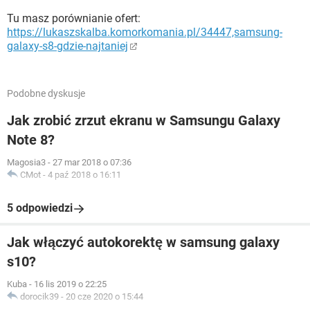
Tu masz porównianie ofert:
https://lukaszskalba.komorkomania.pl/34447,samsung-
galaxy-s8-gdzie-najtaniej
Podobne dyskusje
Jak zrobić zrzut ekranu w Samsungu Galaxy
Note 8?
Magosia3
-
27 mar 2018 o 07:36
CMot
-
4 paź 2018 o 16:11
5 odpowiedzi
Jak włączyć autokorektę w samsung galaxy
s10?
Kuba
-
16 lis 2019 o 22:25
dorocik39
-
20 cze 2020 o 15:44