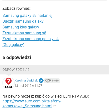
WINDOWS 10
Zobacz również:
Samsung galaxy s8 najtaniej
Budzik samsung galaxy
Samsung kies galaxy
Zrzut ekranu samsung s8
Zrzut ekranu samsung galaxy s4
"Gog galaxy"
5 odpowiedzi
ODPOWIEDŹ 1 / 5
Karolina Świdrak
9 019
12 maj 2017 o 11:07
Na pewno możesz kupić go w sieci Euro RTV AGD:
https://www.euro.com.pl/telefony-
komorkowe,_Samsung.bhtml