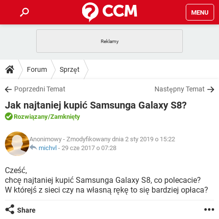
MENU
STRONA GŁÓWNA
YOUTUBE
TIKTOK
PORADY
Forum
Sprzęt
GRY
WHATSAPP
PlayStation
TIKTOK
DO POBRANIA
Poprzedni Temat
Następny Temat
SPOTIFY
NETFLIX
GRY
WHATSAPP
Jak najtaniej kupić Samsunga Galaxy S8?
INSTAGRAM
ANDROID
FACEBOOK
TIKTOK
FORUM
SPOTIFY
NETFLIX
Rozwiązany
/Zamknięty
WINDOWS 10
GRY
WHATSAPP
INSTAGRAM
COVID-19
FACEBOOK
TIKTOK
ARTYKUŁY
IOS
Anonimowy
- Zmodyfikowany dnia 2 sty 2019 o 15:22
NETFLIX
WINDOWS 10
GRY
WHATSAPP
michvl
-
29 cze 2017 o 07:28
INSTAGRAM
COVID-19
FACEBOOK
TIKTOK
SPOTIFY
NETFLIX
Cześć,
WINDOWS 10
GRY
WHATSAPP
chcę najtaniej kupić Samsunga Galaxy S8, co polecacie?
INSTAGRAM
FACEBOOK
W którejś z sieci czy na własną rękę to się bardziej opłaca?
SPOTIFY
NETFLIX
WINDOWS 10
INSTAGRAM
FACEBOOK
Share