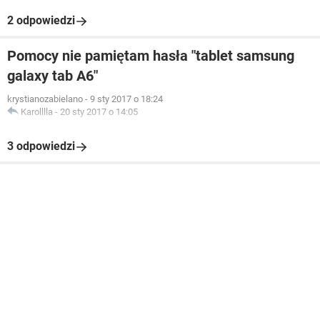
2 odpowiedzi
Pomocy nie pamiętam hasła "tablet samsung
galaxy tab A6"
krystianozabielano
-
9 sty 2017 o 18:24
Karolllla
-
20 sty 2017 o 14:05
3 odpowiedzi