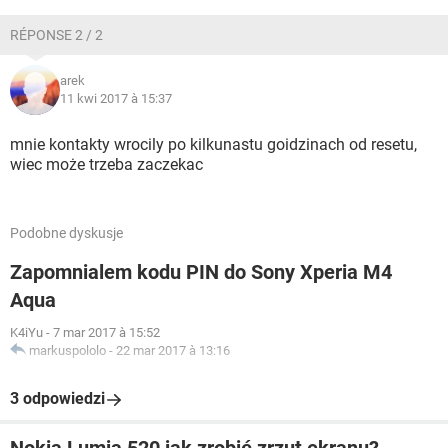
RÉPONSE 2 / 2
arek
11 kwi 2017 à 15:37
mnie kontakty wrocily po kilkunastu goidzinach od resetu,
wiec może trzeba zaczekac
Podobne dyskusje
Zapomnialem kodu PIN do Sony Xperia M4
Aqua
K4iYu
-
7 mar 2017 à 15:52
markuspololo
-
22 mar 2017 à 13:16
3 odpowiedzi