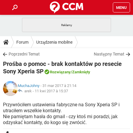
MENU
STRONA GŁÓWNA
YOUTUBE
TIKTOK
PORADY
Forum
Urządzenia mobilne
GRY
WHATSAPP
PlayStation
TIKTOK
DO POBRANIA
Poprzedni Temat
Następny Temat
SPOTIFY
NETFLIX
GRY
WHATSAPP
Prośba o pomoc - brak kontaktów po resecie
INSTAGRAM
ANDROID
FACEBOOK
TIKTOK
FORUM
SPOTIFY
NETFLIX
Sony Xperia SP
Rozwiązany
/Zamknięty
WINDOWS 10
GRY
WHATSAPP
INSTAGRAM
COVID-19
FACEBOOK
TIKTOK
ARTYKUŁY
IOS
NETFLIX
MuchaJohny
- 31 mar 2017 à 21:14
WINDOWS 10
GRY
WHATSAPP
arek -
11 kwi 2017 à 15:37
INSTAGRAM
COVID-19
FACEBOOK
TIKTOK
SPOTIFY
NETFLIX
Przywróciłem ustawienia fabryczne na Sony Xperia SP i
WINDOWS 10
GRY
WHATSAPP
INSTAGRAM
FACEBOOK
utraciłem wszelkie kontakty.
SPOTIFY
NETFLIX
Nie pamiętam hasła do gmail - czy ktoś mi poradzi, jak
WINDOWS 10
odzyskać kontakty, do kogo się zwrócić.
INSTAGRAM
FACEBOOK