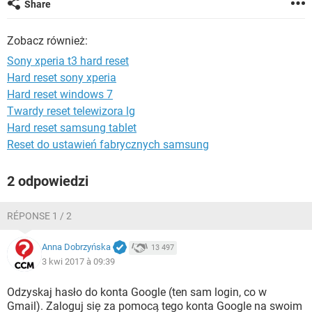
Share
WINDOWS 10
Zobacz również:
Sony xperia t3 hard reset
Hard reset sony xperia
Hard reset windows 7
Twardy reset telewizora lg
Hard reset samsung tablet
Reset do ustawień fabrycznych samsung
2 odpowiedzi
RÉPONSE 1 / 2
Anna Dobrzyńska
13 497
3 kwi 2017 à 09:39
Odzyskaj hasło do konta Google (ten sam login, co w
Gmail). Zaloguj się za pomocą tego konta Google na swoim