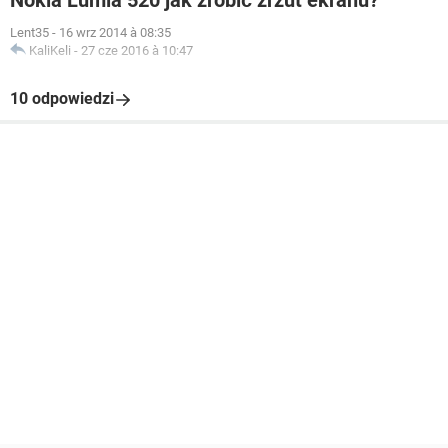
Nokia Lumia 520 jak zrobić zrzut ekranu?
Lent35
-
16 wrz 2014 à 08:35
KaliKeli
-
27 cze 2016 à 10:47
10 odpowiedzi