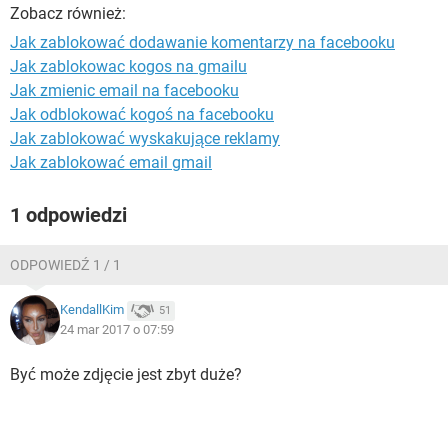
WINDOWS 10
Zobacz również:
Jak zablokować dodawanie komentarzy na facebooku
Jak zablokowac kogos na gmailu
Jak zmienic email na facebooku
Jak odblokować kogoś na facebooku
Jak zablokować wyskakujące reklamy
Jak zablokować email gmail
1 odpowiedzi
ODPOWIEDŹ 1 / 1
KendallKim
51
24 mar 2017 o 07:59
Być może zdjęcie jest zbyt duże?