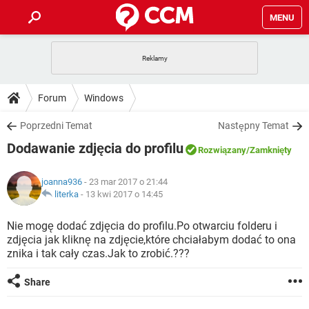
MENU
STRONA GŁÓWNA
YOUTUBE
TIKTOK
PORADY
Forum
Windows
GRY
WHATSAPP
PlayStation
TIKTOK
DO POBRANIA
Poprzedni Temat
Następny Temat
SPOTIFY
NETFLIX
GRY
WHATSAPP
Dodawanie zdjęcia do profilu
INSTAGRAM
ANDROID
FACEBOOK
TIKTOK
Rozwiązany
/Zamknięty
FORUM
SPOTIFY
NETFLIX
WINDOWS 10
GRY
WHATSAPP
joanna936
- 23 mar 2017 o 21:44
INSTAGRAM
COVID-19
FACEBOOK
TIKTOK
ARTYKUŁY
literka
-
13 kwi 2017 o 14:45
IOS
NETFLIX
WINDOWS 10
GRY
WHATSAPP
INSTAGRAM
COVID-19
FACEBOOK
TIKTOK
Nie mogę dodać zdjęcia do profilu.Po otwarciu folderu i
SPOTIFY
NETFLIX
zdjęcia jak kliknę na zdjęcie,które chciałabym dodać to ona
WINDOWS 10
GRY
WHATSAPP
znika i tak cały czas.Jak to zrobić.???
INSTAGRAM
FACEBOOK
SPOTIFY
NETFLIX
WINDOWS 10
Share
INSTAGRAM
FACEBOOK