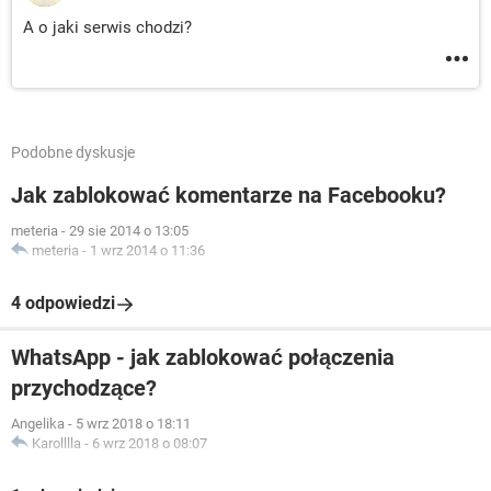
A o jaki serwis chodzi?
Podobne dyskusje
Jak zablokować komentarze na Facebooku?
meteria
-
29 sie 2014 o 13:05
meteria
-
1 wrz 2014 o 11:36
4 odpowiedzi
WhatsApp - jak zablokować połączenia
przychodzące?
Angelika
-
5 wrz 2018 o 18:11
Karolllla
-
6 wrz 2018 o 08:07