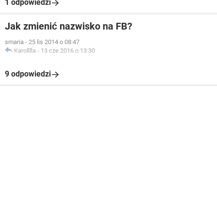
1 odpowiedzi
Jak zmienić nazwisko na FB?
smaria
-
25 lis 2014 o 08:47
Karolllla
-
13 cze 2016 o 13:30
9 odpowiedzi