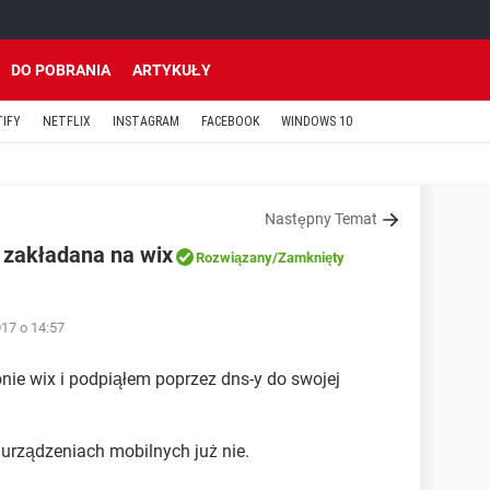
DO POBRANIA
ARTYKUŁY
TIFY
NETFLIX
INSTAGRAM
FACEBOOK
WINDOWS 10
Następny Temat
a zakładana na wix
Rozwiązany
/Zamknięty
17 o 14:57
nie wix i podpiąłem poprzez dns-y do swojej
 urządzeniach mobilnych już nie.