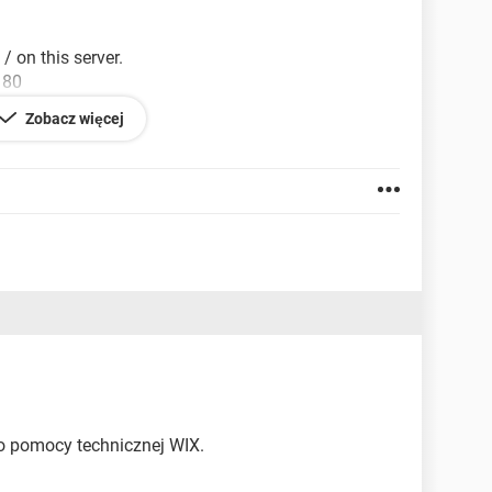
/ on this server.
 80
Zobacz więcej
 mobilna jest poprawnie skonfigurowana.
do pomocy technicznej WIX.