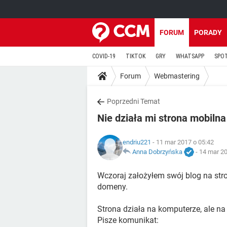
FORUM
PORADY
COVID-19
TIKTOK
GRY
WHATSAPP
SPO
Forum
Webmastering
Poprzedni Temat
Nie działa mi strona mobiln
endriu221
- 11 mar 2017 o 05:42
Anna Dobrzyńska
-
14 mar 20
Wczoraj założyłem swój blog na stro
domeny.
Strona działa na komputerze, ale na
Pisze komunikat: