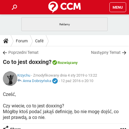
MENU
STRONA GŁÓWNA
YOUTUBE
TIKTOK
PORADY
Forum
Café
GRY
WHATSAPP
PlayStation
TIKTOK
DO POBRANIA
Poprzedni Temat
Następny Temat
SPOTIFY
NETFLIX
GRY
WHATSAPP
Co to jest doxxing?
INSTAGRAM
ANDROID
FACEBOOK
TIKTOK
Rozwiązany
FORUM
SPOTIFY
NETFLIX
WINDOWS 10
GRY
WHATSAPP
Krzychu
- Zmodyfikowany dnia 4 sty 2019 o 13:22
INSTAGRAM
COVID-19
FACEBOOK
TIKTOK
ARTYKUŁY
Anna Dobrzyńska
-
12 paź 2016 o 20:10
IOS
NETFLIX
WINDOWS 10
GRY
WHATSAPP
INSTAGRAM
COVID-19
FACEBOOK
TIKTOK
Cześć,
SPOTIFY
NETFLIX
WINDOWS 10
GRY
WHATSAPP
Czy wiecie, co to jest doxxing?
INSTAGRAM
FACEBOOK
Mógłby ktoś podać jakąś definicję, bo nie mogę dojść, co
SPOTIFY
NETFLIX
WINDOWS 10
jest prawdą, a co nie.
INSTAGRAM
FACEBOOK