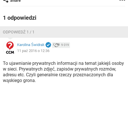
Share
WINDOWS 10
1 odpowiedzi
ODPOWIEDŹ 1 / 1
Karolina Świdrak
9 019
11 paź 2016 o 12:36
To ujawnianie prywatnych informacji na temat jakiejś osoby
w sieci. Prywatnych zdjęć, zapisów prywatnych rozmów,
adresu etc. Czyli generalnie rzeczy przeznaczonych dla
wąskiego grona.