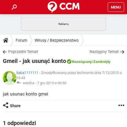
MENU
STRONA GŁÓWNA
YOUTUBE
TIKTOK
PORADY
Forum
Wirusy / Bezpieczeństwo
GRY
WHATSAPP
PlayStation
TIKTOK
DO POBRANIA
Poprzedni Temat
Następny Temat
SPOTIFY
NETFLIX
GRY
WHATSAPP
Gmeil - jak usunąć konto
INSTAGRAM
ANDROID
FACEBOOK
TIKTOK
Rozwiązany
/Zamknięty
FORUM
SPOTIFY
NETFLIX
WINDOWS 10
GRY
WHATSAPP
baba1111111
- Zmodyfikowany przez technomix dnia 7/12/2015 o
INSTAGRAM
COVID-19
FACEBOOK
TIKTOK
16:43
ARTYKUŁY
IOS
NETFLIX
wieśka -
7 gru 2015 o 06:50
WINDOWS 10
GRY
WHATSAPP
INSTAGRAM
COVID-19
FACEBOOK
TIKTOK
jak usunac konto gmei
SPOTIFY
NETFLIX
WINDOWS 10
GRY
WHATSAPP
INSTAGRAM
FACEBOOK
Share
SPOTIFY
NETFLIX
WINDOWS 10
INSTAGRAM
FACEBOOK
1 odpowiedzi