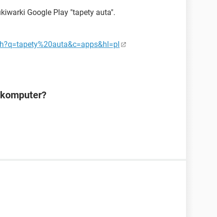
iwarki Google Play "tapety auta".
rch?q=tapety%20auta&c=apps&hl=pl
a komputer?