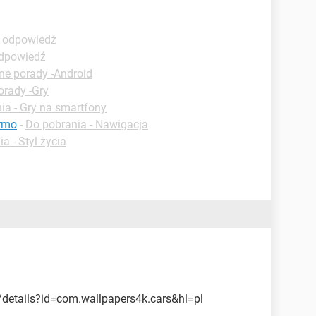
ą odpowiedź
odpowiedź
ne porady -Android
orady -Gry
ia - Gry na smartfony
armo
-
Do pobrania - Nawigacja
a - Styl życia
/details?id=com.wallpapers4k.cars&hl=pl