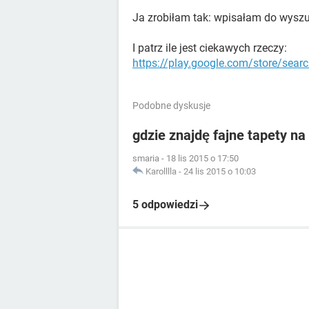
Ja zrobiłam tak: wpisałam do wyszuk
I patrz ile jest ciekawych rzeczy:
https://play.google.com/store/sea
Podobne dyskusje
gdzie znajdę fajne tapety n
smaria
-
18 lis 2015 o 17:50
Karolllla
-
24 lis 2015 o 10:03
5 odpowiedzi