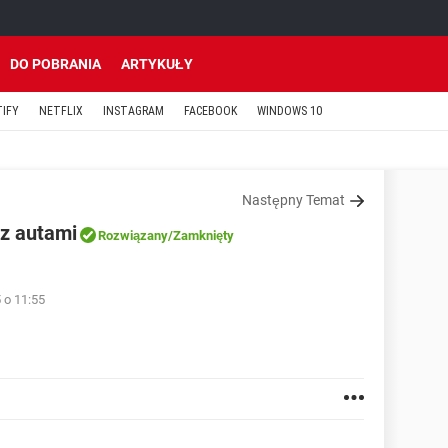
DO POBRANIA
ARTYKUŁY
TIFY
NETFLIX
INSTAGRAM
FACEBOOK
WINDOWS 10
Następny Temat
 z autami
Rozwiązany
/Zamknięty
 o 11:55