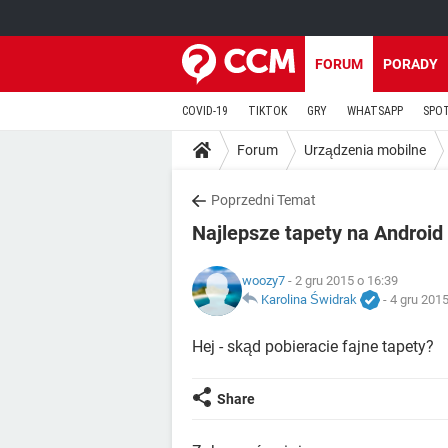
FORUM
PORADY
COVID-19
TIKTOK
GRY
WHATSAPP
SPO
Forum
Urządzenia mobilne
Poprzedni Temat
Najlepsze tapety na Android
woozy7
- 2 gru 2015 o 16:39
Karolina Świdrak
-
4 gru 2015
Hej - skąd pobieracie fajne tapety?
Share