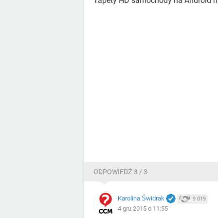
Tapety HD samochody na Android na 
ODPOWIEDŹ 3 / 3
Karolina Świdrak
9 019
4 gru 2015 o 11:55