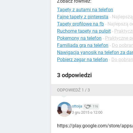
Zobacz również:
Tapety z autami na telefon
Fajne tapety z pinteresta
- Najlepsz
Tapety profilowe na fb
- Najlepszą 
Ruchome tapety na pulpit
-
Praktycz
Pokemony na telefon
-
Praktyczne p
Familiada gra na telefon
-
Do pobran
Nawigacja yanosik na telefon za d
Pobierz zegar na telefon
-
Do pobrani
3 odpowiedzi
ODPOWIEDŹ 1 / 3
ottoija
116
3 gru 2015 o 12:00
https://play.google.com/store/apps