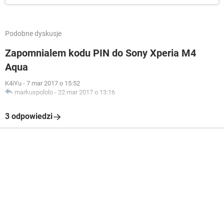
Podobne dyskusje
Zapomnialem kodu PIN do Sony Xperia M4
Aqua
K4iYu
-
7 mar 2017 o 15:52
markuspololo
-
22 mar 2017 o 13:16
3 odpowiedzi