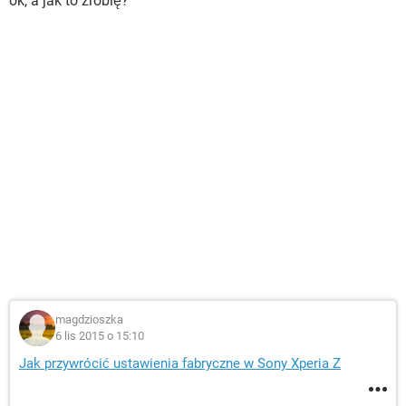
ok, a jak to zrobię?
magdzioszka
6 lis 2015 o 15:10
Jak przywrócić ustawienia fabryczne w Sony Xperia Z