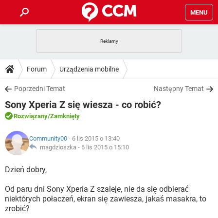
MENU
STRONA GŁÓWNA
YOUTUBE
TIKTOK
PORADY
Forum
Urządzenia mobilne
GRY
WHATSAPP
PlayStation
TIKTOK
DO POBRANIA
Poprzedni Temat
Następny Temat
SPOTIFY
NETFLIX
GRY
WHATSAPP
Sony Xperia Z się wiesza - co robić?
INSTAGRAM
ANDROID
FACEBOOK
TIKTOK
FORUM
SPOTIFY
NETFLIX
Rozwiązany
/Zamknięty
WINDOWS 10
GRY
WHATSAPP
INSTAGRAM
COVID-19
FACEBOOK
TIKTOK
ARTYKUŁY
IOS
Community00
- 6 lis 2015 o 13:40
NETFLIX
WINDOWS 10
GRY
WHATSAPP
magdzioszka -
6 lis 2015 o 15:10
INSTAGRAM
COVID-19
FACEBOOK
TIKTOK
SPOTIFY
NETFLIX
Dzień dobry,
WINDOWS 10
GRY
WHATSAPP
INSTAGRAM
FACEBOOK
Od paru dni Sony Xperia Z szaleje, nie da się odbierać
SPOTIFY
NETFLIX
WINDOWS 10
niektórych połaczeń, ekran się zawiesza, jakaś masakra, to
INSTAGRAM
FACEBOOK
zrobić?