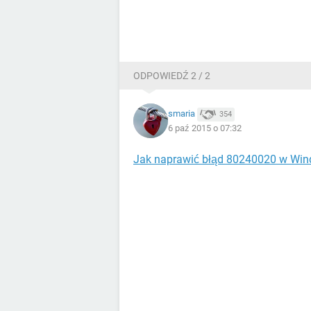
ODPOWIEDŹ 2 / 2
smaria
354
6 paź 2015 o 07:32
Jak naprawić błąd 80240020 w Wi