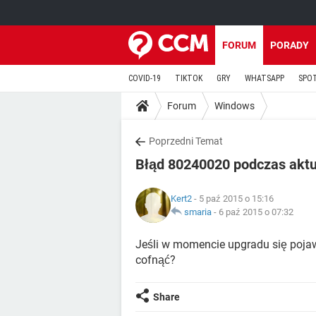
FORUM
PORADY
COVID-19
TIKTOK
GRY
WHATSAPP
SPO
Forum
Windows
Poprzedni Temat
Błąd 80240020 podczas aktu
Kert2
- 5 paź 2015 o 15:16
smaria
-
6 paź 2015 o 07:32
Jeśli w momencie upgradu się pojaw
cofnąć?
Share