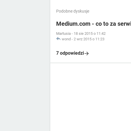
Podobne dyskusje
Medium.com - co to za serw
Martusia
-
18 sie 2015 o 11:42
wond
-
2 wrz 2015 o 11:23
7 odpowiedzi