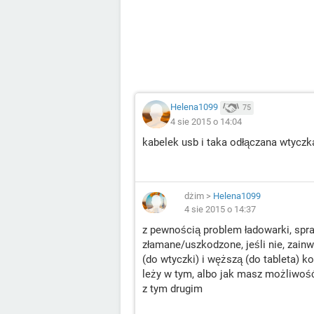
Helena1099
75
4 sie 2015 o 14:04
kabelek usb i taka odłączana wtyczk
dżim
>
Helena1099
4 sie 2015 o 14:37
z pewnością problem ładowarki, spra
złamane/uszkodzone, jeśli nie, zain
(do wtyczki) i węższą (do tableta) k
leży w tym, albo jak masz możliwość
z tym drugim