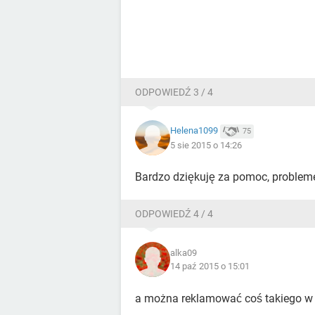
ODPOWIEDŹ 3 / 4
Helena1099
75
5 sie 2015 o 14:26
Bardzo dziękuję za pomoc, probleme
ODPOWIEDŹ 4 / 4
alka09
14 paź 2015 o 15:01
a można reklamować coś takiego w sk