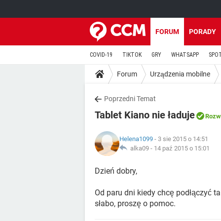
FORUM
PORADY
COVID-19
TIKTOK
GRY
WHATSAPP
SPO
Forum
Urządzenia mobilne
Poprzedni Temat
Tablet Kiano nie ładuje
Rozw
Helena1099
- 3 sie 2015 o 14:51
alka09 -
14 paź 2015 o 15:01
Dzień dobry,
Od paru dni kiedy chcę podłączyć ta
słabo, proszę o pomoc.