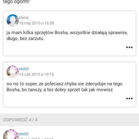
tego ogorm!
elena
18 maj 2015 o 16:58
ja mam kilka sprzętów Bosha, wszystkie działają sprawnie,
długo, bez zarzutu.
olo00
14 cze 2015 o 19:15
oo no to super, ze polecasz chyba sie zdecyduje na tego
Bosha, bo tanszy, a tez dobry sprzet tak jak mowisz
ODPOWIEDŹ 4 / 4
olo00