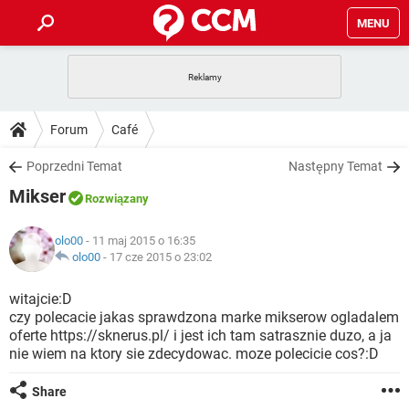
MENU
STRONA GŁÓWNA
YOUTUBE
TIKTOK
PORADY
Forum
Café
GRY
WHATSAPP
PlayStation
TIKTOK
DO POBRANIA
Poprzedni Temat
Następny Temat
SPOTIFY
NETFLIX
GRY
WHATSAPP
Mikser
INSTAGRAM
ANDROID
FACEBOOK
TIKTOK
Rozwiązany
FORUM
SPOTIFY
NETFLIX
WINDOWS 10
GRY
WHATSAPP
olo00
- 11 maj 2015 o 16:35
INSTAGRAM
COVID-19
FACEBOOK
TIKTOK
ARTYKUŁY
olo00
-
17 cze 2015 o 23:02
IOS
NETFLIX
WINDOWS 10
GRY
WHATSAPP
INSTAGRAM
COVID-19
FACEBOOK
TIKTOK
witajcie:D
SPOTIFY
NETFLIX
czy polecacie jakas sprawdzona marke mikserow ogladalem
WINDOWS 10
GRY
WHATSAPP
oferte https://sknerus.pl/ i jest ich tam satrasznie duzo, a ja
INSTAGRAM
FACEBOOK
nie wiem na ktory sie zdecydowac. moze polecicie cos?:D
SPOTIFY
NETFLIX
WINDOWS 10
INSTAGRAM
FACEBOOK
Share