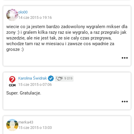
olo00
14 cze 2015 o 19:16
wiecie co ja jestem bardzo zadowolony wygralem mikser dla
zony :) i gralem kilka razy raz sie wygralo, a raz przegralo jak
wszedzie, ale nie jest tak, ze sie caly czas przegrywa,
wchodze tam raz w miesiacu i zawsze cos wpadnie za
grosze :)
Karolina Świdrak
9 019
15 cze 2015 o 07:06
Super. Gratulacje.
merka43
15 cze 2015 o 13:03