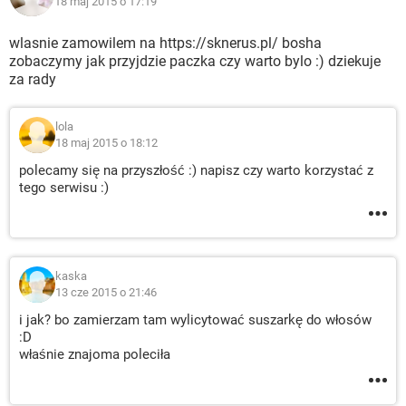
18 maj 2015 o 17:19
wlasnie zamowilem na https://sknerus.pl/ bosha
zobaczymy jak przyjdzie paczka czy warto bylo :) dziekuje
za rady
lola
18 maj 2015 o 18:12
polecamy się na przyszłość :) napisz czy warto korzystać z
tego serwisu :)
kaska
13 cze 2015 o 21:46
i jak? bo zamierzam tam wylicytować suszarkę do włosów
:D
właśnie znajoma poleciła