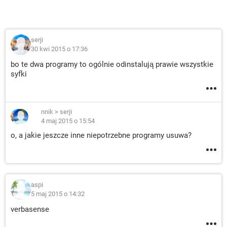
serji
30 kwi 2015 o 17:36
bo te dwa programy to ogólnie odinstalują prawie wszystkie
syfki
nnik
>
serji
4 maj 2015 o 15:54
o, a jakie jeszcze inne niepotrzebne programy usuwa?
aspi
5 maj 2015 o 14:32
verbasense