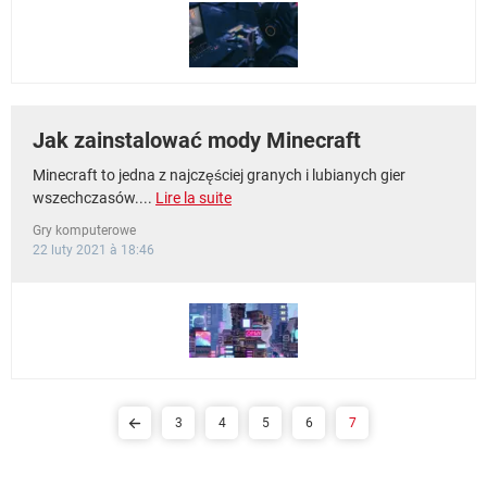
WINDOWS 10
Jak zainstalować mody Minecraft
Minecraft to jedna z najczęściej granych i lubianych gier
wszechczasów....
Lire la suite
Gry komputerowe
22 luty 2021 à 18:46
3
4
5
6
7