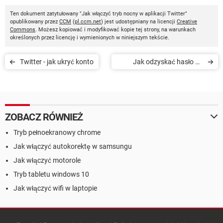
Ten dokument zatytułowany "Jak włączyć tryb nocny w aplikacji Twitter"
opublikowany przez
CCM
(
pl.ccm.net
) jest udostępniany na licencji
Creative
Commons
. Możesz kopiować i modyfikować kopie tej strony, na warunkach
określonych przez licencję i wymienionych w niniejszym tekście.
Twitter - jak ukryć konto
Jak odzyskać hasło do
konta na Twitterze
ZOBACZ RÓWNIEŻ
Tryb pełnoekranowy chrome
Jak włączyć autokorektę w samsungu
Jak włączyć motorole
Tryb tabletu windows 10
Jak włączyć wifi w laptopie