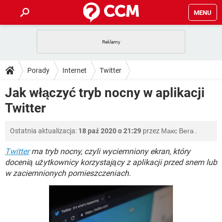
MENU
STRONA GŁÓWNA
YOUTUBE
TIKTOK
PORADY
Porady
Internet
Twitter
GRY
WHATSAPP
PlayStation
TIKTOK
DO POBRANIA
Jak włączyć tryb nocny w aplikacji
SPOTIFY
NETFLIX
GRY
WHATSAPP
Twitter
INSTAGRAM
ANDROID
FACEBOOK
TIKTOK
FORUM
SPOTIFY
NETFLIX
WINDOWS 10
GRY
WHATSAPP
Ostatnia aktualizacja:
18 paź 2020 o 21:29
przez
Макс Вега
.
INSTAGRAM
COVID-19
FACEBOOK
TIKTOK
ARTYKUŁY
IOS
NETFLIX
WINDOWS 10
GRY
WHATSAPP
Twitter
ma tryb nocny, czyli wyciemniony ekran, który
INSTAGRAM
COVID-19
FACEBOOK
TIKTOK
docenią użytkownicy korzystający z aplikacji przed snem lub
SPOTIFY
NETFLIX
w zaciemnionych pomieszczeniach.
WINDOWS 10
GRY
WHATSAPP
INSTAGRAM
FACEBOOK
SPOTIFY
NETFLIX
WINDOWS 10
INSTAGRAM
FACEBOOK