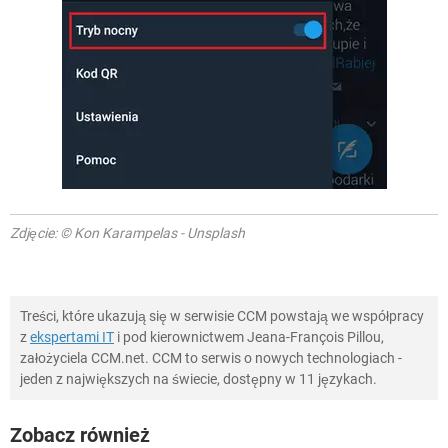
Zdjęcie: © Kon Karampelas - Unsplash
Treści, które ukazują się w serwisie CCM powstają we współpracy
z
ekspertami IT
i pod kierownictwem Jeana-François Pillou,
założyciela CCM.net. CCM to serwis o nowych technologiach -
jeden z największych na świecie, dostępny w 11 językach.
Zobacz również