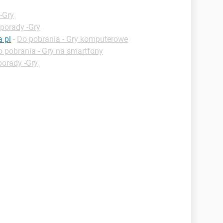
-Gry
porady -Gry
a pl
-
Do pobrania - Gry komputerowe
 pobrania - Gry na smartfony
porady -Gry