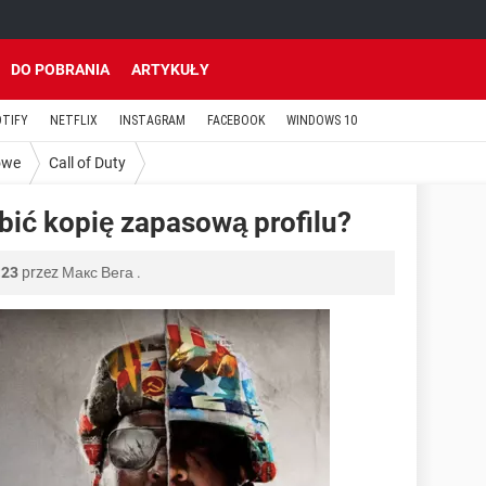
DO POBRANIA
ARTYKUŁY
OTIFY
NETFLIX
INSTAGRAM
FACEBOOK
WINDOWS 10
owe
Call of Duty
robić kopię zapasową profilu?
:23
przez
Макс Вега
.