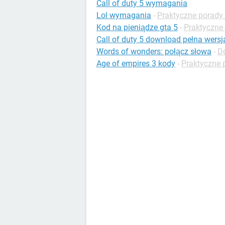
Call of duty 5 wymagania
Lol wymagania
-
Praktyczne porady 
Kod na pieniądze gta 5
-
Praktyczne 
Call of duty 5 download pełna wersj
Words of wonders: połącz słowa
-
Do
Age of empires 3 kody
-
Praktyczne 