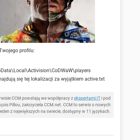
Twojego profilu:
Data\Local\Activision\CoDWaW\players
ajdują się tej lokalizacji za wyjątkiem active.txt
serwisie CCM powstają we współpracy z
ekspertami IT
i pod
ois Pillou, założyciela CCM.net. CCM to serwis o nowych
 jeden z największych na świecie, dostępny w 11 językach.