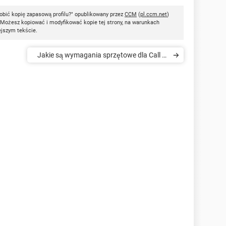
zrobić kopię zapasową profilu?" opublikowany przez
CCM
(
pl.ccm.net
)
 Możesz kopiować i modyfikować kopie tej strony, na warunkach
ejszym tekście.
Jakie są wymagania sprzętowe dla Call of
Duty: Ghost