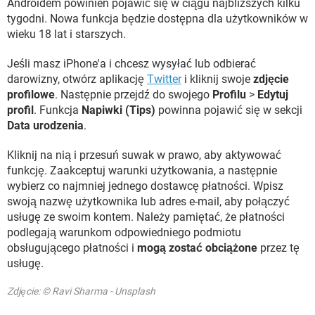
Androidem powinien pojawić się w ciągu najbliższych kilku
tygodni. Nowa funkcja będzie dostępna dla użytkowników w
wieku 18 lat i starszych.
Jeśli masz iPhone'a i chcesz wysyłać lub odbierać
darowizny, otwórz aplikację
Twitter
i kliknij swoje
zdjęcie
profilowe
. Następnie przejdź do swojego
Profilu
>
Edytuj
profil
. Funkcja
Napiwki (Tips)
powinna pojawić się w sekcji
Data urodzenia
.
Kliknij na nią i przesuń suwak w prawo, aby aktywować
funkcję. Zaakceptuj warunki użytkowania, a następnie
wybierz co najmniej jednego dostawcę płatności. Wpisz
swoją nazwę użytkownika lub adres e-mail, aby połączyć
usługę ze swoim kontem. Należy pamiętać, że płatności
podlegają warunkom odpowiedniego podmiotu
obsługującego płatności i
mogą zostać obciążone
przez tę
usługę.
Zdjęcie: © Ravi Sharma - Unsplash