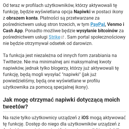
Od teraz w profilach użytkowników, którzy aktywowali tę
funkcję, będzie wyświetlana opcja
Napiwki
w postaci ikony
z
obrazem konta
. Płatności są przetwarzane za
pośrednictwem usług stron trzecich, w tym
PayPal
, Venmo i
Cash App
. Ponadto możliwe będzie
wysyłanie bitcoinów
za
pośrednictwem usługi
Strike
. Sam portal społecznościowy
nie będzie otrzymywał odsetek od darowizn.
Ta funkcja jest niezależna od innych form zarabiania na
Twitterze. Nie ma minimalnej ani maksymalnej kwoty
napiwków, jednak tylko blogerzy, którzy już aktywowali tę
funkcję, będą mogli wysyłać "napiwki" (jak już
powiedzieliśmy, będą one wyświetlane w profilu
użytkownika za pomocą specjalnej ikony).
Jak mogę otrzymać napiwki dotyczącą moich
tweetów?
Na razie tylko użytkownicy urządzeń z
iOS
mogą aktywować
tę funkcję. Dostęp do niego dla użytkowników urządzeń z