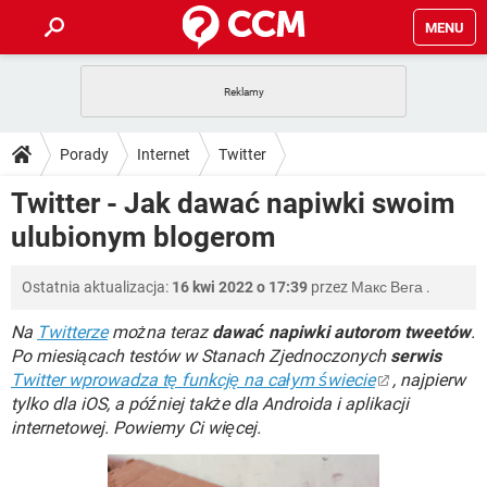
MENU
STRONA GŁÓWNA
YOUTUBE
TIKTOK
PORADY
Porady
Internet
Twitter
GRY
WHATSAPP
PlayStation
TIKTOK
DO POBRANIA
Twitter - Jak dawać napiwki swoim
SPOTIFY
NETFLIX
GRY
WHATSAPP
ulubionym blogerom
INSTAGRAM
ANDROID
FACEBOOK
TIKTOK
FORUM
SPOTIFY
NETFLIX
WINDOWS 10
GRY
WHATSAPP
Ostatnia aktualizacja:
16 kwi 2022 o 17:39
przez
Макс Вега
.
INSTAGRAM
COVID-19
FACEBOOK
TIKTOK
ARTYKUŁY
IOS
NETFLIX
WINDOWS 10
GRY
WHATSAPP
Na
Twitterze
można teraz
dawać napiwki autorom tweetów
.
INSTAGRAM
COVID-19
FACEBOOK
TIKTOK
Po miesiącach testów w Stanach Zjednoczonych
serwis
SPOTIFY
NETFLIX
Twitter wprowadza tę funkcję na całym świecie
, najpierw
WINDOWS 10
GRY
WHATSAPP
tylko dla iOS, a później także dla Androida i aplikacji
INSTAGRAM
FACEBOOK
SPOTIFY
NETFLIX
internetowej. Powiemy Ci więcej.
WINDOWS 10
INSTAGRAM
FACEBOOK