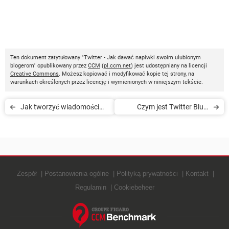
Ten dokument zatytułowany "Twitter - Jak dawać napiwki swoim ulubionym
blogerom" opublikowany przez
CCM
(
pl.ccm.net
) jest udostępniany na licencji
Creative Commons
. Możesz kopiować i modyfikować kopie tej strony, na
warunkach określonych przez licencję i wymienionych w niniejszym tekście.
Jak tworzyć wiadomości
Czym jest Twitter Blue:
głosowe na Twitterze
cena, w Polsce i czy warto?
Zespół
Postanowienia ogólne
Polityką prywatności
Kontakt
Regulamin
Cookiebeheer