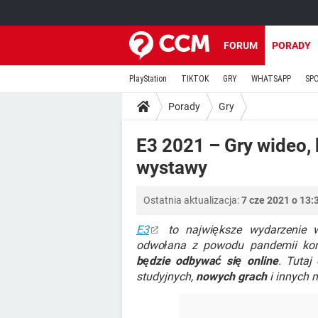
FORUM
PORADY
PlayStation
TIKTOK
GRY
WHATSAPP
SP
Porady
Gry
E3 2021 – Gry wideo,
wystawy
Ostatnia aktualizacja:
7 cze 2021 o 13:
E3
to największe wydarzenie 
odwołana z powodu pandemii kor
będzie odbywać się online
. Tutaj
studyjnych,
nowych grach
i innych 