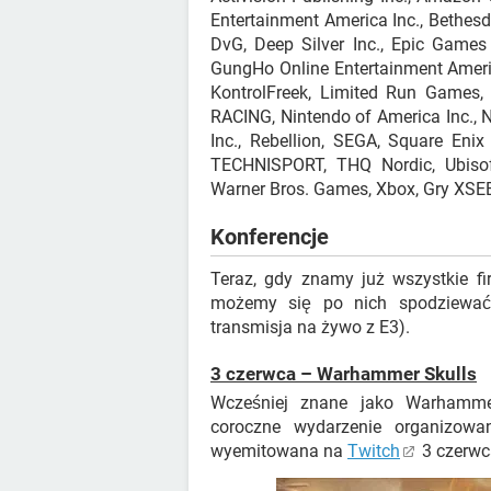
Entertainment America Inc., Bethesd
DvG, Deep Silver Inc., Epic Game
GungHo Online Entertainment Americ
KontrolFreek, Limited Run Games
RACING, Nintendo of America Inc., N
Inc., Rebellion, SEGA, Square Enix
TECHNISPORT, THQ Nordic, Ubiso
Warner Bros. Games, Xbox, Gry XSEE
Konferencje
Teraz, gdy znamy już wszystkie fi
możemy się po nich spodziewać
transmisja na żywo z E3).
3 czerwca – Warhammer Skulls
Wcześniej znane jako Warhamme
coroczne wydarzenie organizow
wyemitowana na
Twitch
3 czerwc