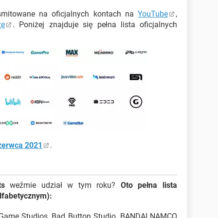
smitowane na oficjalnych kontach na
YouTube
,
ze
. Poniżej znajduje się pełna lista oficjalnych
zerwca 2021
.
ts
weźmie udział w tym roku?
Oto pełna lista
lfabetycznym):
n Game Studios, Bad Button Studio, BANDAI NAMCO