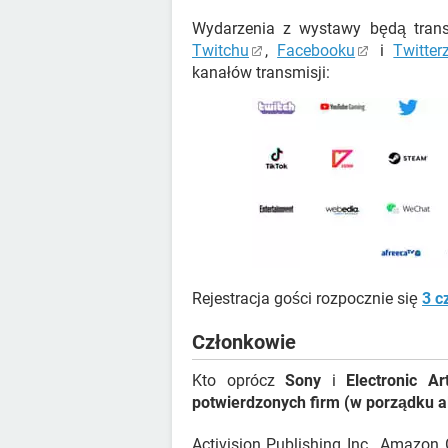
Wydarzenia z wystawy będą tran
Twitchu
,
Facebooku
i
Twitter
kanałów transmisji:
Rejestracja gości rozpocznie się
3 c
Członkowie
Kto oprócz
Sony
i
Electronic Ar
potwierdzonych firm (w porządku a
Activision Publishing Inc., Amazo