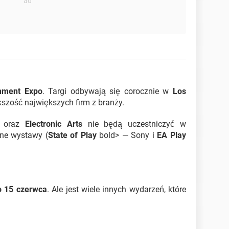
inment Expo
. Targi odbywają się corocznie w
Los
kszość największych firm z branży.
) oraz
Electronic Arts
nie będą uczestniczyć w
sne wystawy (
State of Play
bold> — Sony i
EA Play
o 15 czerwca
. Ale jest wiele innych wydarzeń, które