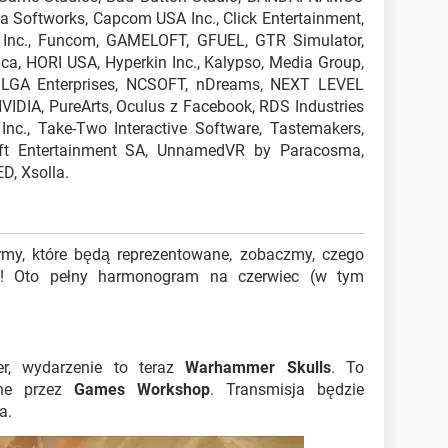
a Softworks, Capcom USA Inc., Click Entertainment,
s Inc., Funcom, GAMELOFT, GFUEL, GTR Simulator,
a, HORI USA, Hyperkin Inc., Kalypso, Media Group,
, LGA Enterprises, NCSOFT, nDreams, NEXT LEVEL
VIDIA, PureArts, Oculus z Facebook, RDS Industries
 Inc., Take-Two Interactive Software, Tastemakers,
ft Entertainment SA, UnnamedVR by Paracosma,
D, Xsolla.
rmy, które będą reprezentowane, zobaczmy, czego
! Oto pełny harmonogram na czerwiec (w tym
r, wydarzenie to teraz
Warhammer Skulls
. To
ane przez
Games Workshop
. Transmisja będzie
a.