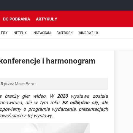
DO POBRANIA
ARTYKUŁY
OTIFY
NETFLIX
INSTAGRAM
FACEBOOK
WINDOWS 10
 konferencje i harmonogram
35
przez
Макс Вега
.
w branży gier wideo. W
2020
wystawa została
onawirusa, ale w tym roku
E3 odbędzie się, ale
 opowiemy o programie wydarzenia, prezentacjach
nowościach z tej wystawy.