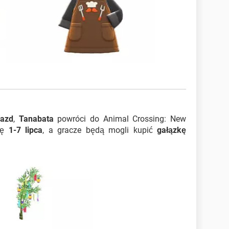
iazd
,
Tanabata
powróci do Animal Crossing: New
się
1-7 lipca
, a gracze będą mogli kupić
gałązkę