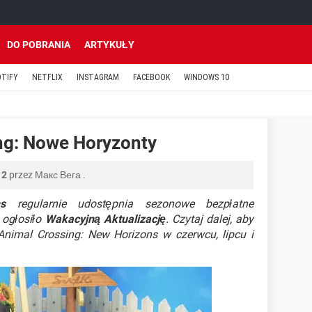
DO POBRANIA
ARTYKUŁY
OTIFY
NETFLIX
INSTAGRAM
FACEBOOK
WINDOWS 10
ng: Nowe Horyzonty
12
przez
Макс Вега
.
s
regularnie udostępnia sezonowe bezpłatne
 ogłosiło
Wakacyjną Aktualizację
. Czytaj dalej, aby
Animal Crossing: New Horizons w czerwcu, lipcu i