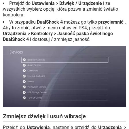
Przejdź do
Ustawienia > Dźwięk / Urządzenie
i ze
wszystkich wybierz opcję, która pozwala zmienić światło
kontrolera.
W przypadku
DualShock 4
możesz go tylko
przyciemnić
.
Aby to zrobić, otwórz menu ustawień PS4, przejdź do
Urządzenia > Kontrolery > Jasność paska świetlnego
DualShock 4
i dostosuj / zmniejsz jasność.
Zmniejsz dźwięk i usuń wibracje
Przejdź do
Ustawienia
, następnie przejdź do
Urządzenia >