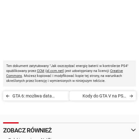
Ten dokument zatytułowany "Jak oszczędzać energię baterii w kontrolerze PS4"
opublikowany przez
CCM
(
pl.ccm.net
) jest udostępniany na licencji
Creative
Commons
. Możesz kopiować i modyfikować kopie tej strony, na warunkach
określonych przez licencję i wymienionych w niniejszym tekście.
GTA 6: możliwa data
Kody do GTA V na PS4:
premiery, miasta,
wszystkie klucze i kody
bohaterowie i platformy
ZOBACZ RÓWNIEŻ