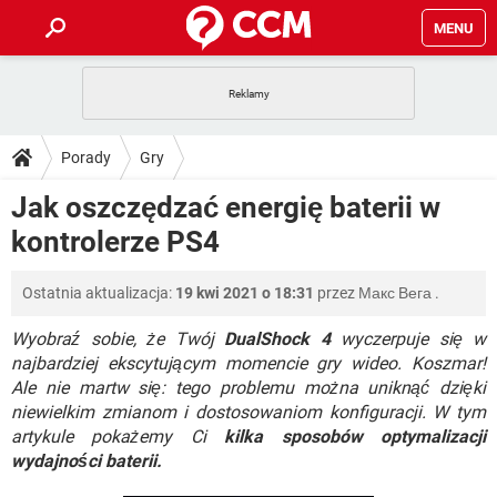
MENU
STRONA GŁÓWNA
YOUTUBE
TIKTOK
PORADY
Porady
Gry
GRY
WHATSAPP
PlayStation
TIKTOK
DO POBRANIA
Jak oszczędzać energię baterii w
SPOTIFY
NETFLIX
GRY
WHATSAPP
kontrolerze PS4
INSTAGRAM
ANDROID
FACEBOOK
TIKTOK
FORUM
SPOTIFY
NETFLIX
WINDOWS 10
GRY
WHATSAPP
Ostatnia aktualizacja:
19 kwi 2021 o 18:31
przez
Макс Вега
.
INSTAGRAM
COVID-19
FACEBOOK
TIKTOK
ARTYKUŁY
IOS
NETFLIX
WINDOWS 10
GRY
WHATSAPP
Wyobraź sobie, że Twój
DualShock 4
wyczerpuje się w
INSTAGRAM
COVID-19
FACEBOOK
TIKTOK
najbardziej ekscytującym momencie gry wideo. Koszmar!
SPOTIFY
NETFLIX
Ale nie martw się: tego problemu można uniknąć dzięki
WINDOWS 10
GRY
WHATSAPP
niewielkim zmianom i dostosowaniom konfiguracji. W tym
INSTAGRAM
FACEBOOK
SPOTIFY
NETFLIX
artykule pokażemy Ci
kilka sposobów optymalizacji
WINDOWS 10
wydajności baterii.
INSTAGRAM
FACEBOOK