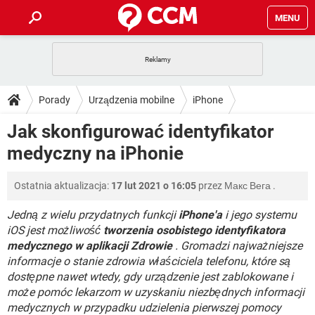
MENU
STRONA GŁÓWNA
YOUTUBE
TIKTOK
PORADY
Porady
Urządzenia mobilne
iPhone
GRY
WHATSAPP
PlayStation
TIKTOK
DO POBRANIA
Jak skonfigurować identyfikator
SPOTIFY
NETFLIX
GRY
WHATSAPP
medyczny na iPhonie
INSTAGRAM
ANDROID
FACEBOOK
TIKTOK
FORUM
SPOTIFY
NETFLIX
WINDOWS 10
GRY
WHATSAPP
Ostatnia aktualizacja:
17 lut 2021 o 16:05
przez
Макс Вега
.
INSTAGRAM
COVID-19
FACEBOOK
TIKTOK
ARTYKUŁY
IOS
NETFLIX
WINDOWS 10
GRY
WHATSAPP
Jedną z wielu przydatnych funkcji
iPhone'a
i jego systemu
INSTAGRAM
COVID-19
FACEBOOK
TIKTOK
iOS jest możliwość
tworzenia osobistego identyfikatora
SPOTIFY
NETFLIX
medycznego w aplikacji Zdrowie
. Gromadzi najważniejsze
WINDOWS 10
GRY
WHATSAPP
informacje o stanie zdrowia właściciela telefonu, które są
INSTAGRAM
FACEBOOK
SPOTIFY
NETFLIX
dostępne nawet wtedy, gdy urządzenie jest zablokowane i
WINDOWS 10
może pomóc lekarzom w uzyskaniu niezbędnych informacji
INSTAGRAM
FACEBOOK
medycznych w przypadku udzielenia pierwszej pomocy