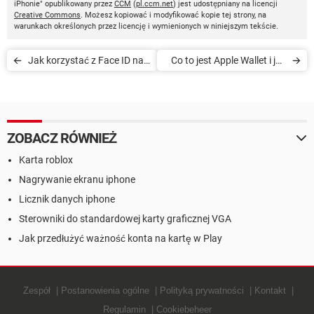
iPhonie" opublikowany przez
CCM
(
pl.ccm.net
) jest udostępniany na licencji
Creative Commons
. Możesz kopiować i modyfikować kopie tej strony, na
warunkach określonych przez licencję i wymienionych w niniejszym tekście.
Jak korzystać z Face ID na
Co to jest Apple Wallet i jak
iPhonie z maską
go używać?
antycovidową
ZOBACZ RÓWNIEŻ
Karta roblox
Nagrywanie ekranu iphone
Licznik danych iphone
Sterowniki do standardowej karty graficznej VGA
Jak przedłużyć ważność konta na kartę w Play
Zespół
Postanowienia ogólne
Polityką prywatności
Kontakt
Regulamin
Cookiebeheer