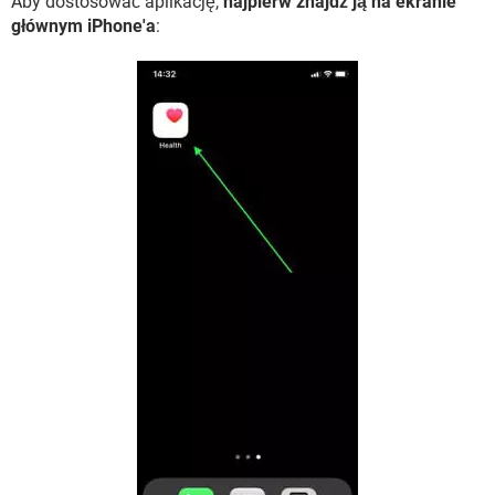
Aby dostosować aplikację,
najpierw znajdź ją na ekranie
głównym iPhone'a
: