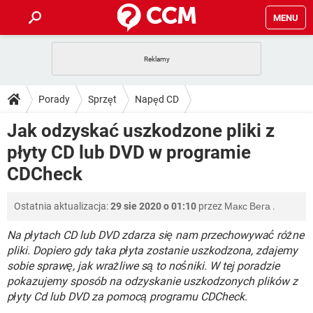
MENU
STRONA GŁÓWNA
YOUTUBE
TIKTOK
PORADY
Porady
Sprzęt
Napęd CD
GRY
WHATSAPP
PlayStation
TIKTOK
DO POBRANIA
Jak odzyskać uszkodzone pliki z
SPOTIFY
NETFLIX
GRY
WHATSAPP
płyty CD lub DVD w programie
INSTAGRAM
ANDROID
FACEBOOK
TIKTOK
FORUM
SPOTIFY
NETFLIX
CDCheck
WINDOWS 10
GRY
WHATSAPP
INSTAGRAM
COVID-19
FACEBOOK
TIKTOK
ARTYKUŁY
IOS
NETFLIX
Ostatnia aktualizacja:
29 sie 2020 o 01:10
przez
Макс Вега
.
WINDOWS 10
GRY
WHATSAPP
INSTAGRAM
COVID-19
FACEBOOK
TIKTOK
Na płytach CD lub DVD zdarza się nam przechowywać różne
SPOTIFY
NETFLIX
WINDOWS 10
GRY
WHATSAPP
pliki. Dopiero gdy taka płyta zostanie uszkodzona, zdajemy
INSTAGRAM
FACEBOOK
sobie sprawę, jak wrażliwe są to nośniki. W tej poradzie
SPOTIFY
NETFLIX
pokazujemy sposób na odzyskanie uszkodzonych plików z
WINDOWS 10
INSTAGRAM
FACEBOOK
płyty Cd lub DVD za pomocą programu CDCheck.