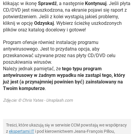
klikając w ikonę
Sprawdź
, a następnie
Kontynuuj
. Jeśli płyta
CD/DVD jest nieuszkodzona, na ekranie pojawi się raport z
potwierdzeniem. Jeśli z kolei wystąpią jakieś problemy,
kliknij w opcję
Odzyskaj
. Wybierz ścieżkę uszkodzonych
plików oraz katalog docelowy i gotowe!
Program oferuje również instalację programu
antywirusowego. Jest to przydatna opcja, aby
przeskanować używane przez nas płyty CD/DVD celu
poszukiwania wirusów.
Należy jednak pamiętać, że
tego typu program
antywirusowy w żadnym wypadku nie zastąpi tego, który
już jest (a przynajmniej powinien być) zainstalowany na
Twoim komputerze
.
Zdjęcie: © Chris Yates - Unsplash.com
Treści, które ukazują się w serwisie CCM powstają we współpracy
z
ekspertami IT
i pod kierownictwem Jeana-François Pillou,