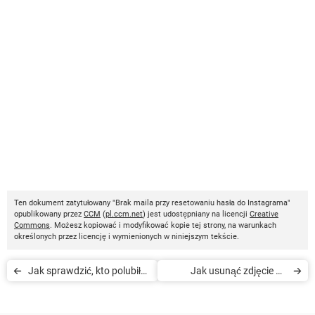
Ten dokument zatytułowany "Brak maila przy resetowaniu hasła do Instagrama"
opublikowany przez
CCM
(
pl.ccm.net
) jest udostępniany na licencji
Creative
Commons
. Możesz kopiować i modyfikować kopie tej strony, na warunkach
określonych przez licencję i wymienionych w niniejszym tekście.
Jak sprawdzić, kto polubił
Jak usunąć zdjęcie na
moje zdjęcie na Instagramie
Instagramie