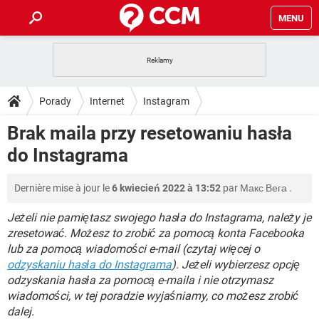
MENU
STRONA GŁÓWNA
YOUTUBE
TIKTOK
PORADY
Porady
Internet
Instagram
GRY
WHATSAPP
PlayStation
TIKTOK
DO POBRANIA
Brak maila przy resetowaniu hasła
SPOTIFY
NETFLIX
GRY
WHATSAPP
do Instagrama
INSTAGRAM
ANDROID
FACEBOOK
TIKTOK
FORUM
SPOTIFY
NETFLIX
WINDOWS 10
GRY
WHATSAPP
Dernière mise à jour le
6 kwiecień 2022 à 13:52
par
Макс Вега
.
INSTAGRAM
COVID-19
FACEBOOK
TIKTOK
ARTYKUŁY
IOS
NETFLIX
WINDOWS 10
GRY
WHATSAPP
Jeżeli nie pamiętasz swojego hasła do Instagrama, należy je
INSTAGRAM
COVID-19
FACEBOOK
TIKTOK
zresetować. Możesz to zrobić za pomocą konta Facebooka
SPOTIFY
NETFLIX
lub za pomocą wiadomości e-mail (czytaj więcej o
WINDOWS 10
GRY
WHATSAPP
odzyskaniu hasła do Instagrama
INSTAGRAM
FACEBOOK
). Jeżeli wybierzesz opcję
SPOTIFY
NETFLIX
odzyskania hasła za pomocą e-maila i nie otrzymasz
WINDOWS 10
wiadomości, w tej poradzie wyjaśniamy, co możesz zrobić
INSTAGRAM
FACEBOOK
dalej.