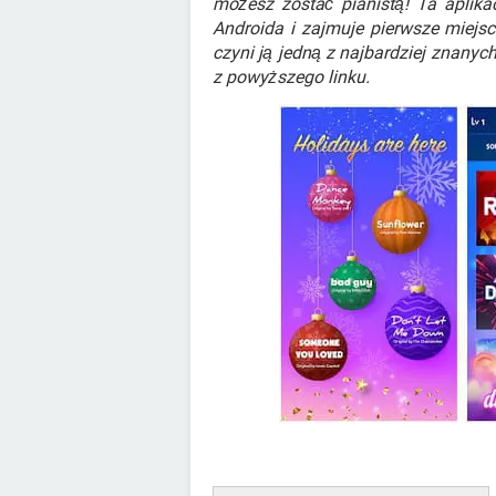
możesz zostać pianistą! Ta aplika
Androida i zajmuje pierwsze miejs
czyni ją jedną z najbardziej znanyc
z powyższego linku.