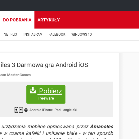
DO POBRANIA
ARTYKUŁY
NETFLIX
INSTAGRAM
FACEBOOK
WINDOWS 10
iles 3 Darmowa gra Android iOS
lean Master Games
Pobierz
Freeware
Android iPhone iPad
-
angielski
 urządzenia mobilne opracowana przez
Amanotes
e w czarne kafelki i unikanie białe - w ten sposób