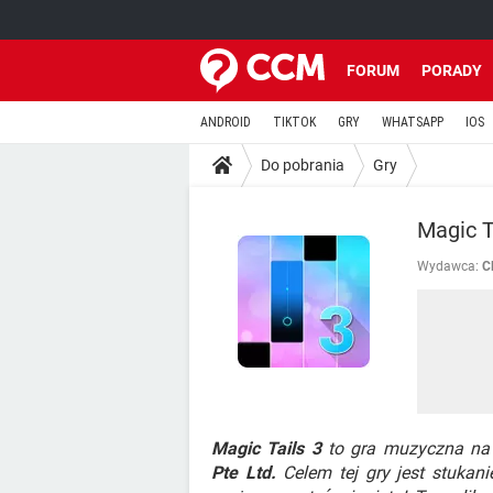
FORUM
PORADY
ANDROID
TIKTOK
GRY
WHATSAPP
IOS
Do pobrania
Gry
Magic T
Wydawca:
C
Magic Tails 3
to gra muzyczna na
Pte Ltd.
Celem tej gry jest stukani