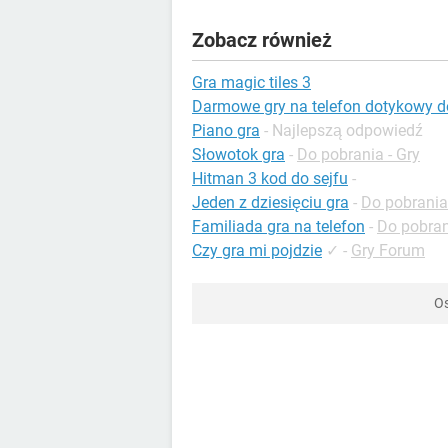
Zobacz również
Gra magic tiles 3
Darmowe gry na telefon dotykowy d
Piano gra
- Najlepszą odpowiedź
Słowotok gra
-
Do pobrania - Gry
Hitman 3 kod do sejfu
-
Jeden z dziesięciu gra
-
Do pobrania
Familiada gra na telefon
-
Do pobran
Czy gra mi pojdzie
✓
-
Gry Forum
Os