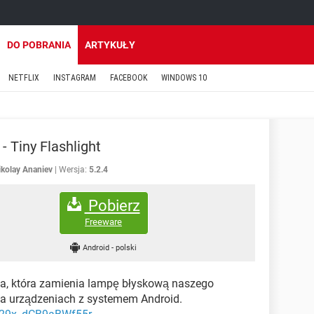
DO POBRANIA
ARTYKUŁY
NETFLIX
INSTAGRAM
FACEBOOK
WINDOWS 10
- Tiny Flashlight
ikolay Ananiev
Wersja:
5.2.4
Pobierz
Freeware
Android
-
polski
ja, która zamienia lampę błyskową naszego
 na urządzeniach z systemem Android.