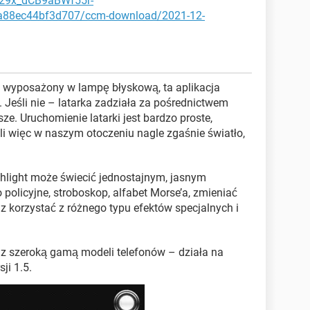
H29x_dCB9aBWf55r-
88ec44bf3d707/ccm-download/2021-12-
est wyposażony w lampę błyskową, ta aplikacja
 Jeśli nie – latarka zadziała za pośrednictwem
sze. Uruchomienie latarki jest bardzo proste,
li więc w naszym otoczeniu nagle zgaśnie światło,
ashlight może świecić jednostajnym, jasnym
 policyjne, stroboskop, alfabet Morse’a, zmieniać
raz korzystać z różnego typu efektów specjalnych i
e z szeroką gamą modeli telefonów – działa na
ji 1.5.