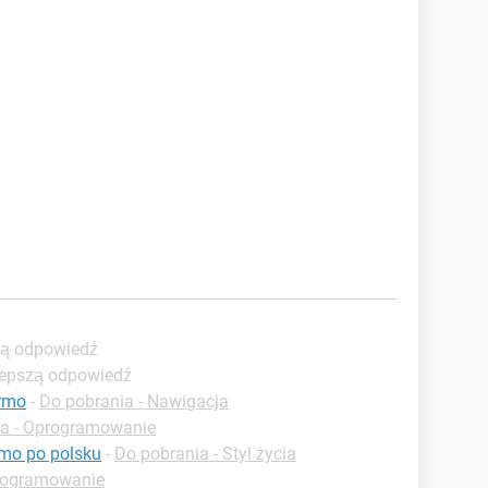
zą odpowiedź
lepszą odpowiedź
armo
-
Do pobrania - Nawigacja
ia - Oprogramowanie
rmo po polsku
-
Do pobrania - Styl życia
programowanie