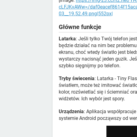
[Image:
https://img-23.ccm2.net/Y
cLFJKvAWw=/daf0eacef8614f15aca
03__19.52.49.png|552px|
Główne funkcje
Latarka
: Jeśli tylko Twój telefon j
będzie działać na nim bez problemu.
ekranu, choć wtedy światło jest bled
wystarczy nacisnąć jeden guzik. Jeś
szybko sięgnijmy po telefon.
Tryby świecenia
: Latarka - Tiny Fl
światłem, może też imitować światło
kolor, rozświetlać się i ściemniać o
widżetów. Ich wybór jest spory.
Urządzenia
: Aplikacja współpracuj
systemie Android począwszy od wers