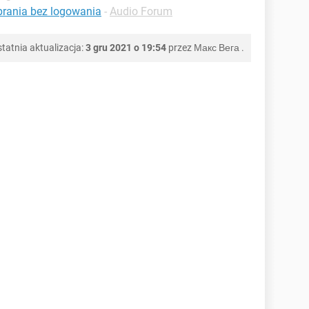
brania bez logowania
-
Audio Forum
tatnia aktualizacja:
3 gru 2021 o 19:54
przez
Макс Вега
.