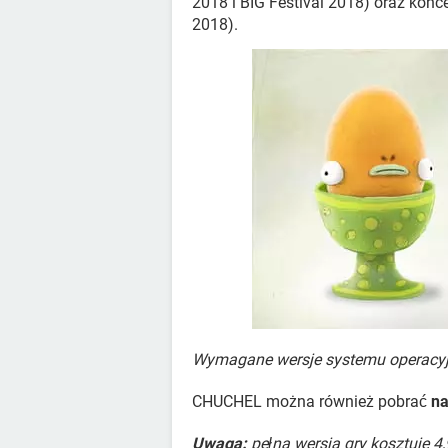
2018 i BIG Festival 2018) oraz konce
2018).
Wymagane wersje systemu operacyjne
CHUCHEL można również pobrać
na
Uwaga:
pełna wersja gry kosztuje 4,