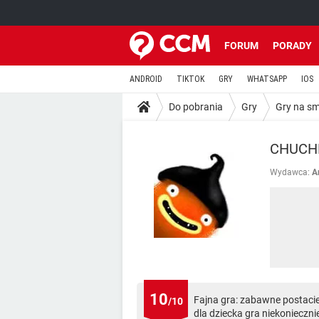
FORUM
PORADY
ANDROID
TIKTOK
GRY
WHATSAPP
IOS
Do pobrania
Gry
Gry na s
CHUCH
Wydawca:
A
10
Fajna gra: zabawne postacie
/10
dla dziecka gra niekonieczni