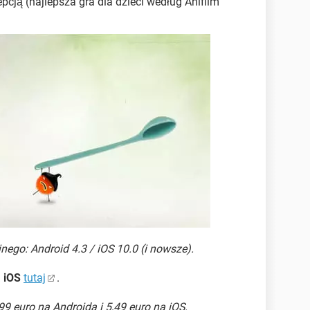
pcją (najlepsza gra dla dzieci według Anifilm
go: Android 4.3 / iOS 10.0 (i nowsze).
 iOS
tutaj
.
99 euro na Androida i 5,49 euro na iOS.