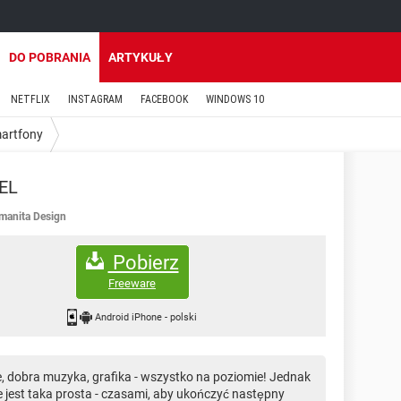
DO POBRANIA
ARTYKUŁY
NETFLIX
INSTAGRAM
FACEBOOK
WINDOWS 10
martfony
EL
manita Design
Pobierz
Freeware
Android iPhone
-
polski
, dobra muzyka, grafika - wszystko na poziomie! Jednak
e jest taka prosta - czasami, aby ukończyć następny