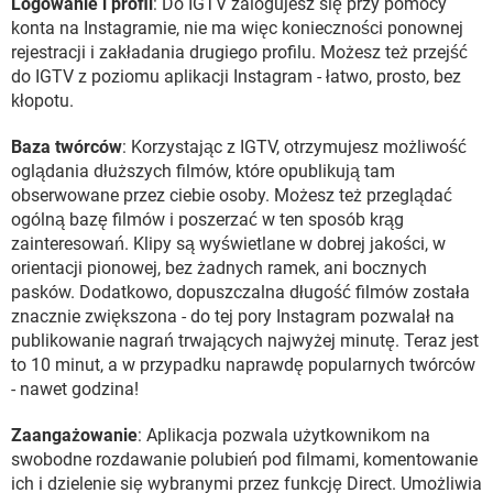
Logowanie i profil
: Do IGTV zalogujesz się przy pomocy
konta na Instagramie, nie ma więc konieczności ponownej
rejestracji i zakładania drugiego profilu. Możesz też przejść
do IGTV z poziomu aplikacji Instagram - łatwo, prosto, bez
kłopotu.
Baza twórców
: Korzystając z IGTV, otrzymujesz możliwość
oglądania dłuższych filmów, które opublikują tam
obserwowane przez ciebie osoby. Możesz też przeglądać
ogólną bazę filmów i poszerzać w ten sposób krąg
zainteresowań. Klipy są wyświetlane w dobrej jakości, w
orientacji pionowej, bez żadnych ramek, ani bocznych
pasków. Dodatkowo, dopuszczalna długość filmów została
znacznie zwiększona - do tej pory Instagram pozwalał na
publikowanie nagrań trwających najwyżej minutę. Teraz jest
to 10 minut, a w przypadku naprawdę popularnych twórców
- nawet godzina!
Zaangażowanie
: Aplikacja pozwala użytkownikom na
swobodne rozdawanie polubień pod filmami, komentowanie
ich i dzielenie się wybranymi przez funkcję Direct. Umożliwia