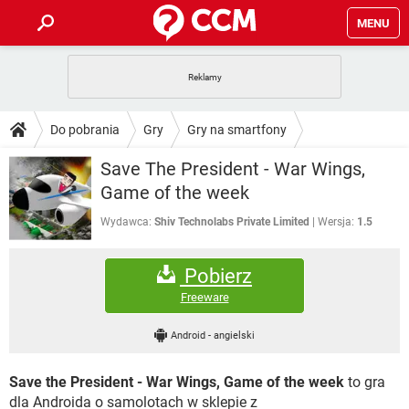
MENU
STRONA GŁÓWNA
YOUTUBE
TIKTOK
PORADY
Do pobrania
Gry
Gry na smartfony
GRY
WHATSAPP
PlayStation
TIKTOK
DO POBRANIA
Save The President - War Wings,
SPOTIFY
NETFLIX
GRY
WHATSAPP
Game of the week
INSTAGRAM
ANDROID
FACEBOOK
TIKTOK
FORUM
SPOTIFY
NETFLIX
Wydawca:
Shiv Technolabs Private Limited
Wersja:
1.5
WINDOWS 10
GRY
WHATSAPP
INSTAGRAM
COVID-19
FACEBOOK
TIKTOK
ARTYKUŁY
IOS
NETFLIX
Pobierz
WINDOWS 10
GRY
WHATSAPP
INSTAGRAM
COVID-19
FACEBOOK
TIKTOK
Freeware
SPOTIFY
NETFLIX
WINDOWS 10
GRY
WHATSAPP
Android
-
angielski
INSTAGRAM
FACEBOOK
SPOTIFY
NETFLIX
WINDOWS 10
Save the President - War Wings, Game of the week
to gra
INSTAGRAM
FACEBOOK
dla Androida o samolotach w sklepie z