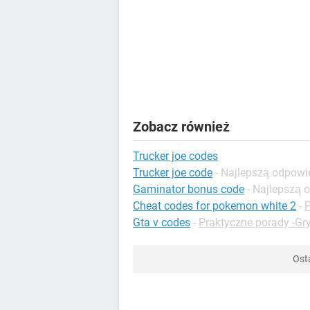
Zobacz również
Trucker joe codes
Trucker joe code
- Najlepszą odpowi
Gaminator bonus code
- Najlepszą 
Cheat codes for pokemon white 2
-
P
Gta v codes
-
Praktyczne porady -Gr
Ost