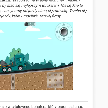
ce zacząć pracować na własny rachunek. Musimy
, by stać się najlepszym truckerem. Nie będzie to
ę zaczynamy od jazdy starą ciężarówką. Trzeba się
jazdy, które umożliwią rozwój firmy.
 się w tytułowego bohatera, który pragnie stanąć