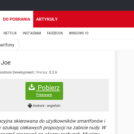
DO POBRANIA
ARTYKUŁY
NETFLIX
INSTAGRAM
FACEBOOK
WINDOWS 10
martfony
 Joe
undrum Development
Wersja:
0.2.6
Pobierz
Freeware
Android
-
angielski
cyjna skierowana do użytkowników smartfonów i
y szukają ciekawych propozycji na zabicie nudy. W