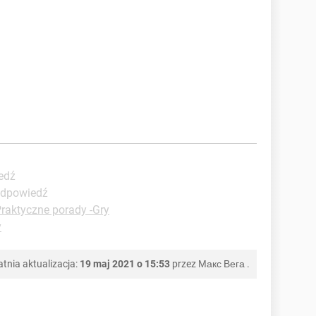
edź
odpowiedź
raktyczne porady -Gry
y
atnia aktualizacja:
19 maj 2021 o 15:53
przez
Макс Вега
.