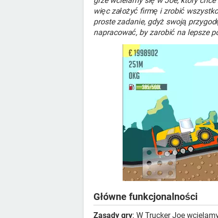
grze wcielamy się w Joe, który ch
więc założyć firmę i zrobić wszystko
proste zadanie, gdyż swoją przygod
napracować, by zarobić na lepsze po
Główne funkcjonalności
Zasady gry
: W Trucker Joe wcielamy