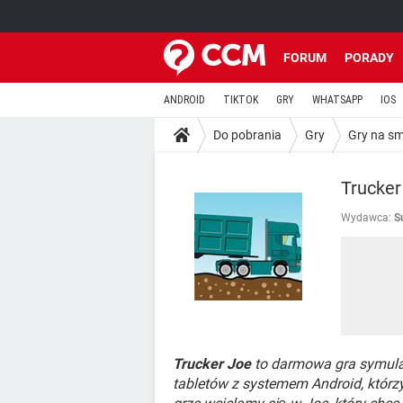
FORUM
PORADY
ANDROID
TIKTOK
GRY
WHATSAPP
IOS
Do pobrania
Gry
Gry na s
Trucker
Wydawca:
S
Trucker Joe
to darmowa gra symula
tabletów z systemem Android, którz