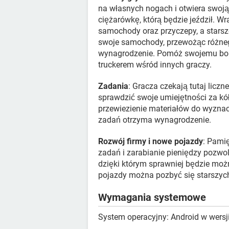
na własnych nogach i otwiera swoją 
ciężarówkę, którą będzie jeździł. 
samochody oraz przyczepy, a stars
swoje samochody, przewożąc różnego
wynagrodzenie. Pomóż swojemu boha
truckerem wśród innych graczy.
Zadania
: Gracza czekają tutaj licz
sprawdzić swoje umiejętności za kó
przewiezienie materiałów do wyzn
zadań otrzyma wynagrodzenie.
Rozwój firmy i nowe pojazdy
: Pami
zadań i zarabianie pieniędzy pozw
dzięki którym sprawniej będzie mo
pojazdy można pozbyć się starszych 
Wymagania systemowe
System operacyjny: Android w wersji