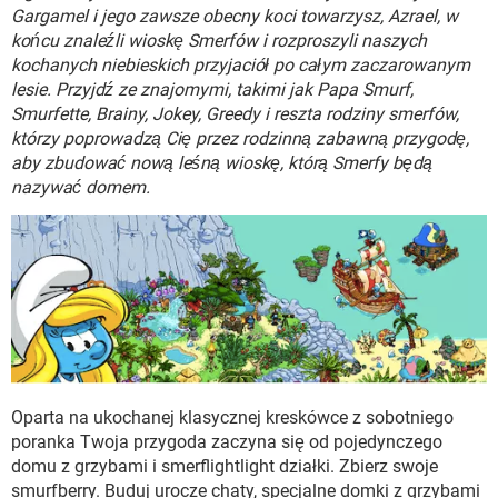
WINDOWS 10
Gargamel i jego zawsze obecny koci towarzysz, Azrael, w
końcu znaleźli wioskę Smerfów i rozproszyli naszych
kochanych niebieskich przyjaciół po całym zaczarowanym
lesie. Przyjdź ze znajomymi, takimi jak Papa Smurf,
Smurfette, Brainy, Jokey, Greedy i reszta rodziny smerfów,
którzy poprowadzą Cię przez rodzinną zabawną przygodę,
aby zbudować nową leśną wioskę, którą Smerfy będą
nazywać domem.
Oparta na ukochanej klasycznej kreskówce z sobotniego
poranka Twoja przygoda zaczyna się od pojedynczego
domu z grzybami i smerflightlight działki. Zbierz swoje
smurfberry. Buduj urocze chaty, specjalne domki z grzybami