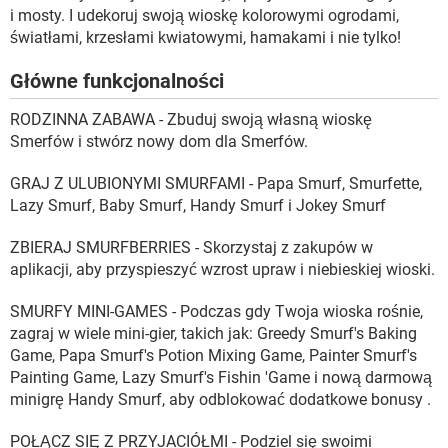
i mosty. I udekoruj swoją wioskę kolorowymi ogrodami,
światłami, krzesłami kwiatowymi, hamakami i nie tylko!
Główne funkcjonalności
RODZINNA ZABAWA - Zbuduj swoją własną wioskę
Smerfów i stwórz nowy dom dla Smerfów.
GRAJ Z ULUBIONYMI SMURFAMI - Papa Smurf, Smurfette,
Lazy Smurf, Baby Smurf, Handy Smurf i Jokey Smurf
ZBIERAJ SMURFBERRIES - Skorzystaj z zakupów w
aplikacji, aby przyspieszyć wzrost upraw i niebieskiej wioski.
SMURFY MINI-GAMES - Podczas gdy Twoja wioska rośnie,
zagraj w wiele mini-gier, takich jak: Greedy Smurf's Baking
Game, Papa Smurf's Potion Mixing Game, Painter Smurf's
Painting Game, Lazy Smurf's Fishin 'Game i nową darmową
minigrę Handy Smurf, aby odblokować dodatkowe bonusy .
POŁĄCZ SIĘ Z PRZYJACIÓŁMI - Podziel się swoimi