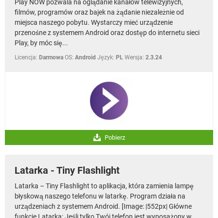
Play NOW pozwala na oglądanie kanałów telewizyjnych,
WINDOWS 10
filmów, programów oraz bajek na żądanie niezależnie od
miejsca naszego pobytu. Wystarczy mieć urządzenie
przenośne z systemem Android oraz dostęp do internetu sieci
Play, by móc się...
Licencja:
Darmowa
OS:
Android
Język:
PL
Wersja:
2.3.24
Pobierz
Latarka - Tiny Flashlight
Latarka – Tiny Flashlight to aplikacja, która zamienia lampę
błyskową naszego telefonu w latarkę. Program działa na
urządzeniach z systemem Android. [Image: |552px| Główne
funkcje Latarka: Jeśli tylko Twój telefon jest wyposażony w...