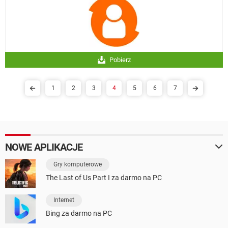
Pobierz
1
2
3
4
5
6
7
NOWE APLIKACJE
Gry komputerowe
The Last of Us Part I za darmo na PC
Internet
Bing za darmo na PC