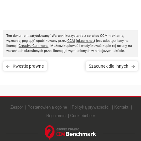
Ten dokument zatytułowany "Warunki korzystania z serwisu CCM - reklama,
wyznanie, poglądy" opublikowany przez
CCM
(
pl.ccm.net
) jest udostępniany na
licencji
Creative Commons
. Możesz kopiować i modyfikować kopie tej strony, na
warunkach określonych przez licencję i wymienionych w niniejszym tekście.
Kwestie prawne
Szacunek dla innych
Zespół
Postanowienia ogólne
Polityką prywatności
Kontakt
Regulamin
Cookiebeheer