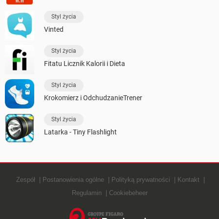
Styl życia
Vinted
Styl życia
Fitatu Licznik Kalorii i Dieta
Styl życia
Krokomierz i OdchudzanieTrener
Styl życia
Latarka - Tiny Flashlight
Zespół
Postanowienia ogólne
Polityką prywatności
Kontakt
Regulamin
Cookiebeheer